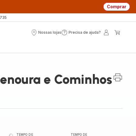
Comprar
 735
Nossas lojas
Precisa de ajuda?
Nossas
Precisa
A
O
lojas
de
minha
meu
ajuda?
conta
carrin
enoura e Cominhos
TEMPO DE
TEMPO DE