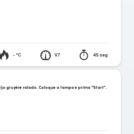
- °C
V7
45 seg
ijo gruyère ralado. Coloque a tampa e prima “Start”.