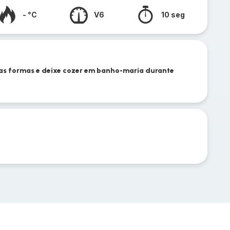
- °C
V6
10 seg
e as formas e deixe cozer em banho-maria durante