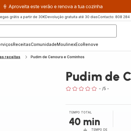
🍦 Aproveita este verão e renova a tua cozinha
regas grátis a partir de 30€
Devolução gratuita até 30 dias
Contacto: 808 284
rviços
Receitas
ComunidadeMoulinex
EcoRenove
as receitas
Pudim de Cenoura e Cominhos
Pudim de C
-
/5
-
ratings.0
TEMPO TOTAL
40 min
TEMPO DE