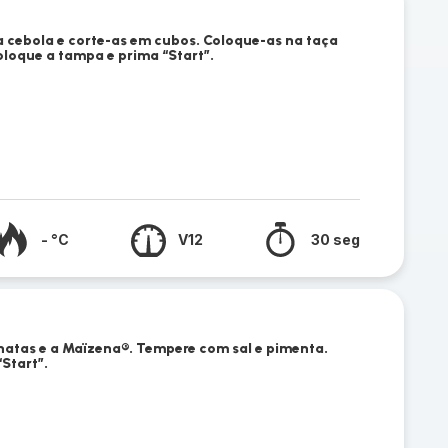
 cebola e corte-as em cubos. Coloque-as na taça
loque a tampa e prima “Start”.
- °C
V12
30 seg
 natas e a Maïzena®. Tempere com sal e pimenta.
Start”.