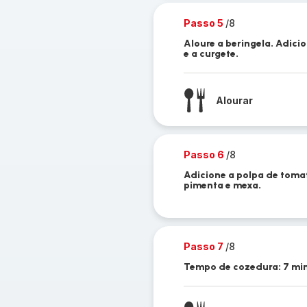
Passo 5
/8
Aloure a beringela. Adici
e a curgete.
Alourar
Passo 6
/8
Adicione a polpa de tomate
pimenta e mexa.
Passo 7
/8
Tempo de cozedura: 7 mi