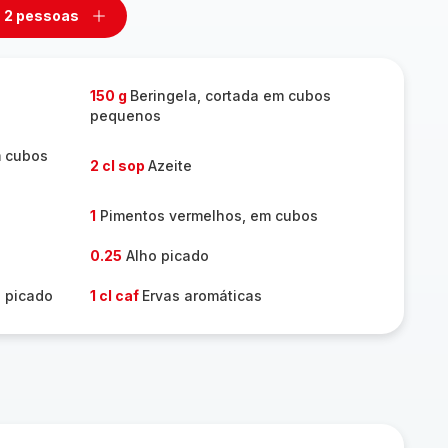
2 pessoas
mover
Adicionar
m
um
ssoas
pessoas
150 g
Beringela, cortada em cubos
pequenos
m cubos
2 cl sop
Azeite
1
Pimentos vermelhos, em cubos
0.25
Alho picado
o picado
1 cl caf
Ervas aromáticas