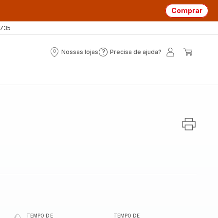
Comprar
 735
Nossas lojas
Precisa de ajuda?
Nossas
Precisa
A
O
lojas
de
minha
meu
ajuda?
conta
carrin
TEMPO DE
TEMPO DE