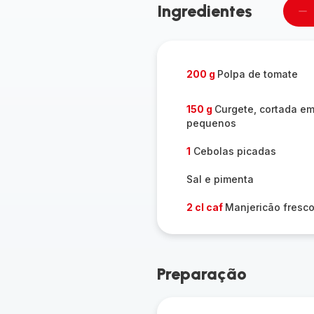
Ingredientes
Re
u
pe
200 g
Polpa de tomate
150 g
Curgete, cortada e
pequenos
1
Cebolas picadas
Sal e pimenta
2 cl caf
Manjericão fresc
Preparação