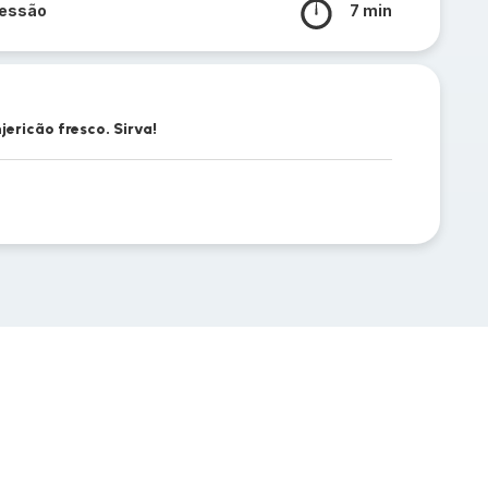
ressão
7 min
ricão fresco. Sirva!