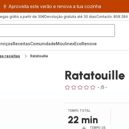
🍦 Aproveita este verão e renova a tua cozinha
regas grátis a partir de 30€
Devolução gratuita até 30 dias
Contacto: 808 284
rviços
Receitas
ComunidadeMoulinex
EcoRenove
as receitas
Ratatouille
Ratatouille
-
/5
-
ratings.0
TEMPO TOTAL
22 min
TEMPO DE