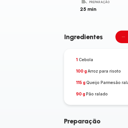
PREPARAÇÃO
25 min
Ingredientes
Re
u
pe
1
Cebola
100 g
Arroz para risoto
115 g
Queijo Parmesão ral
90 g
Pão ralado
Preparação