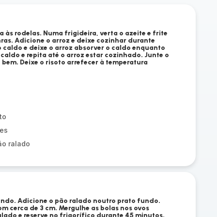
 às rodelas. Numa frigideira, verta o azeite e frite
nras. Adicione o arroz e deixe cozinhar durante
 caldo e deixe o arroz absorver o caldo enquanto
caldo e repita até o arroz estar cozinhado. Junte o
 bem. Deixe o risoto arrefecer à temperatura
to
mes
ão ralado
ndo. Adicione o pão ralado noutro prato fundo.
om cerca de 3 cm. Mergulhe as bolas nos ovos
alado e reserve no frigorífico durante 45 minutos.