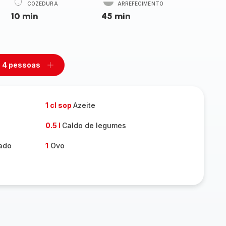
COZEDURA
ARREFECIMENTO
10 min
45 min
4 pessoas
mover
Adicionar
m
um
ssoas
pessoas
1 cl sop
Azeite
0.5 l
Caldo de legumes
ado
1
Ovo