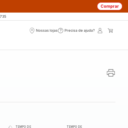
Comprar
 735
Nossas lojas
Precisa de ajuda?
Nossas
Precisa
A
O
lojas
de
minha
meu
ajuda?
conta
carrin
TEMPO DE
TEMPO DE