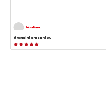
Moulinex
Arancini crocantes
ratings.NaN