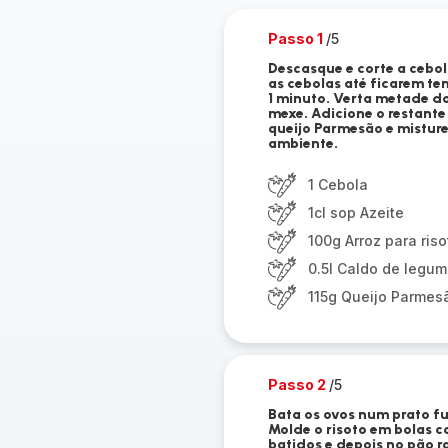
Passo 1
/5
Descasque e corte a cebola
as cebolas até ficarem te
1 minuto. Verta metade do
mexe. Adicione o restante 
queijo Parmesão e misture
ambiente.
1 Cebola
1cl sop Azeite
100g Arroz para riso
0.5l Caldo de legu
115g Queijo Parmes
Passo 2
/5
Bata os ovos num prato fu
Molde o risoto em bolas c
batidos e depois no pão r