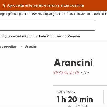
🍦 Aproveita este verão e renova a tua cozinha
regas grátis a partir de 30€
Devolução gratuita até 30 dias
Contacto: 808 284
rviços
Receitas
ComunidadeMoulinex
EcoRenove
as receitas
Arancini
Arancini
-
/5
-
ratings.0
TEMPO TOTAL
1 h 20 min
TEMPO DE