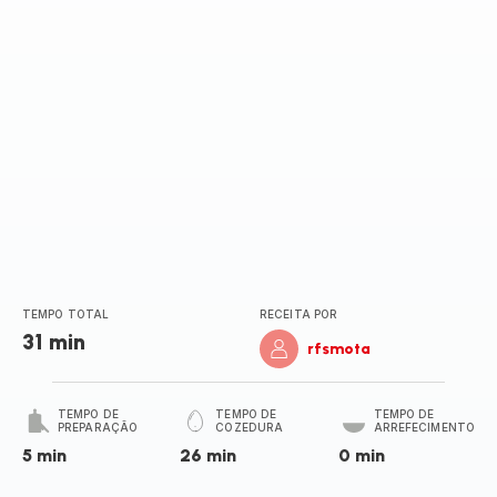
(média)
TEMPO TOTAL
RECEITA POR
31 min
rfsmota
TEMPO DE
TEMPO DE
TEMPO DE
PREPARAÇÃO
COZEDURA
ARREFECIMENTO
5 min
26 min
0 min