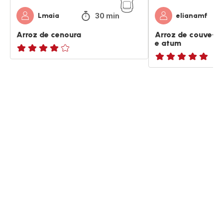
30 min
Lmaia
elianamf
Arroz de cenoura
Arroz de couve-f
e atum
Avaliações
ratings.NaN
de
quatro
estrelas
(média)