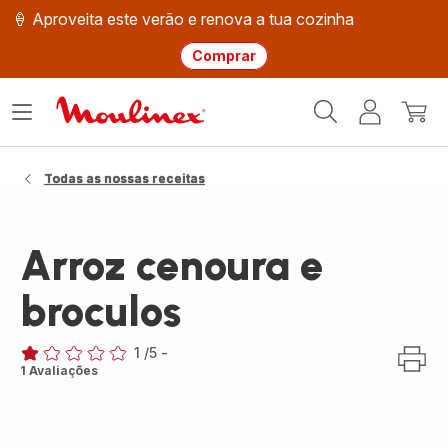
🍦 Aproveita este verão e renova a tua cozinha
Comprar
Página
Abrir
A
O
inicial
o
minha
meu
Moulinex
menu
conta
carri
Todas as nossas receitas
Arroz cenoura e
broculos
1
/5
-
Avaliações
1 Avaliações
de
uma
estrela