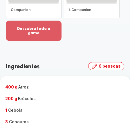
Companion
i-Companion
Descubra toda a
gama
Ver
mais
detalhes
-
Descubra
Ingredientes
6 pessoas
toda
a
gama
-
400 g
Arroz
200 g
Brócolos
1
Cebola
3
Cenouras