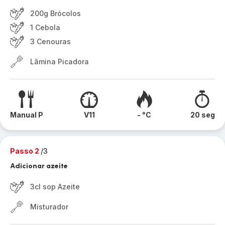
200g Brócolos
1 Cebola
3 Cenouras
Lâmina Picadora
Manual P
V11
- °C
20 seg
Passo 2
/3
Adicionar azeite
3cl sop Azeite
Misturador