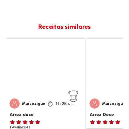
Receitas similares
Arroz
Arroz
doce
Doce
1 h 25 min
Marcozigue
Marcozigue
Arroz doce
Arroz Doce
Avaliações
1 Avaliações
Avaliações