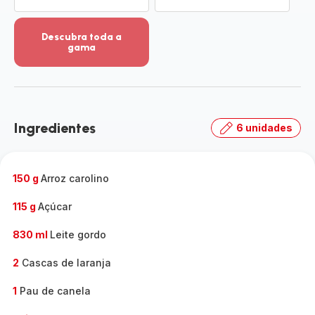
Descubra toda a
gama
Ver
mais
detalhes
-
Descubra
Ingredientes
6 unidades
toda
a
gama
-
150 g
Arroz carolino
115 g
Açúcar
830 ml
Leite gordo
2
Cascas de laranja
1
Pau de canela