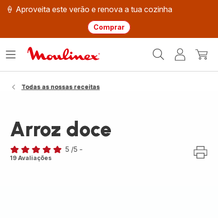
🍦 Aproveita este verão e renova a tua cozinha
Comprar
Página
Abrir
A
O
inicial
o
minha
meu
Moulinex
menu
conta
carri
Todas as nossas receitas
Arroz doce
5
/5
-
Avaliações
19 Avaliações
de
cinco
estrelas
(média)