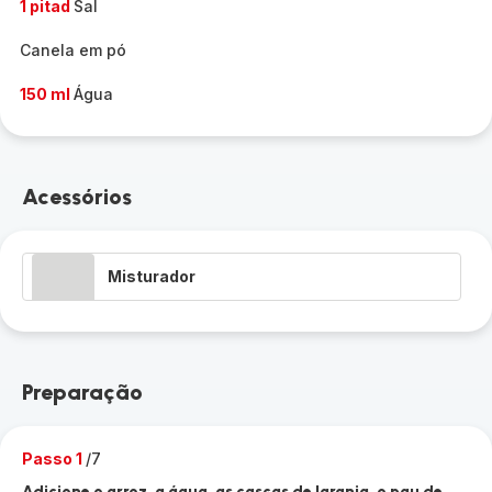
1 pitad
Sal
Canela em pó
150 ml
Água
Acessórios
Misturador
Preparação
Passo 1
/7
Adicione o arroz, a água, as cascas de laranja, o pau de