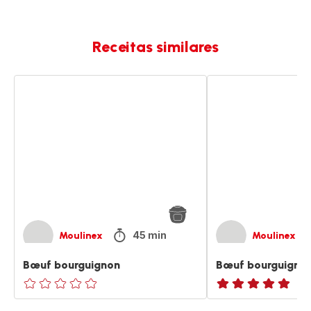
Receitas similares
Bœuf
Bœuf
bourguignon
bourguignon
WW
45 min
Moulinex
Moulinex
Bœuf bourguignon
Bœuf bourguign
ratings.0
ratings.NaN