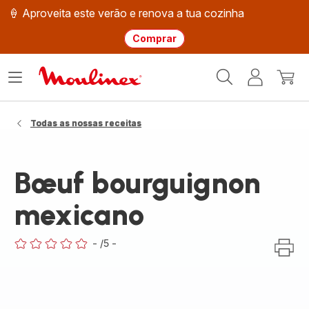
🍦 Aproveita este verão e renova a tua cozinha
Comprar
Página
Abrir
A
O
inicial
o
minha
meu
Moulinex
menu
conta
carri
Todas as nossas receitas
Bœuf bourguignon
mexicano
-
/5
-
ratings.0