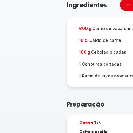
Ingredientes
Re
u
pe
600 g
Carne de vaca em c
10 cl
Caldo de carne
100 g
Cebolas picadas
1
Cenouras cortadas
1
Ramo de ervas aromátic
Preparação
Passo 1
/5
Deite o azeite.