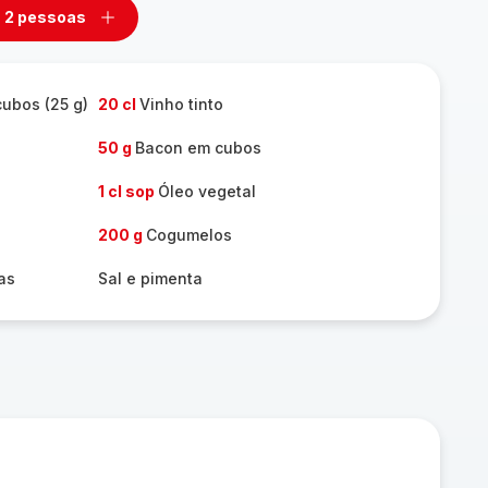
2 pessoas
mover
Adicionar
m
um
ssoas
pessoas
ubos (25 g)
20 cl
Vinho tinto
50 g
Bacon em cubos
1 cl sop
Óleo vegetal
200 g
Cogumelos
as
Sal e pimenta