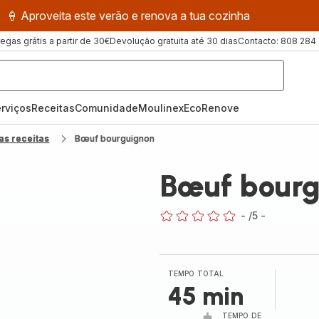
🍦 Aproveita este verão e renova a tua cozinha
regas grátis a partir de 30€
Devolução gratuita até 30 dias
Contacto: 808 284
rviços
Receitas
ComunidadeMoulinex
EcoRenove
as receitas
Bœuf bourguignon
Bœuf bourg
-
/5
-
ratings.0
TEMPO TOTAL
45 min
TEMPO DE