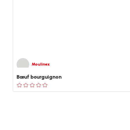
Moulinex
Bœuf bourguignon
ratings.0