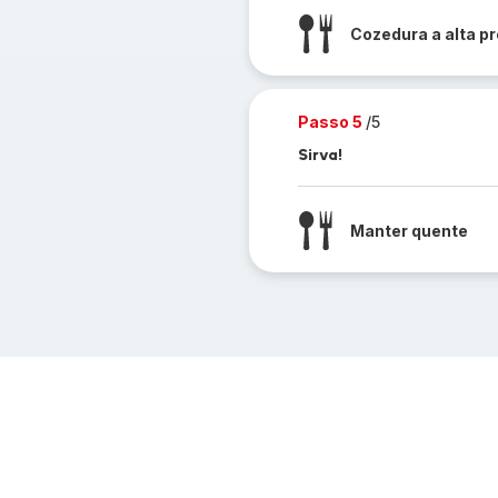
Cozedura a alta p
Passo 5
/5
Sirva!
Manter quente