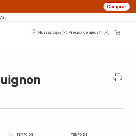
Comprar
 735
Nossas lojas
Precisa de ajuda?
Nossas
Precisa
A
O
lojas
de
minha
meu
ajuda?
conta
carrin
uignon
TEMPO DE
TEMPO DE