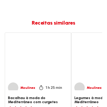
Receitas similares
Bacalhau
Legumes
à
à
moda
moda
do
do
Mediterrâneo
Mediterrâneo
com
curgetes
1 h 25 min
Moulinex
Moulinex
Bacalhau à moda do
Legumes à moda 
Mediterrâneo com curgetes
Mediterrâneo