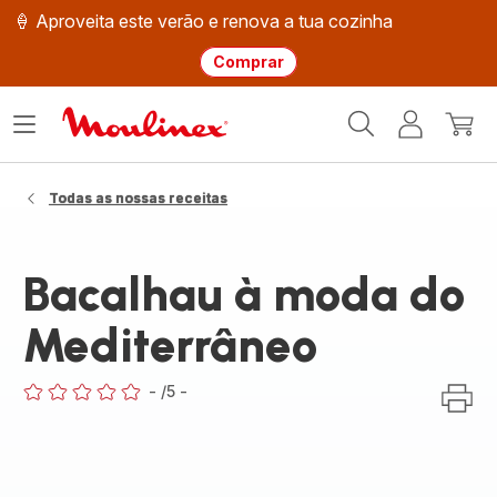
🍦 Aproveita este verão e renova a tua cozinha
Comprar
Página
Abrir
A
O
inicial
o
minha
meu
Moulinex
menu
conta
carri
Todas as nossas receitas
Bacalhau à moda do
Mediterrâneo
-
/5
-
ratings.0