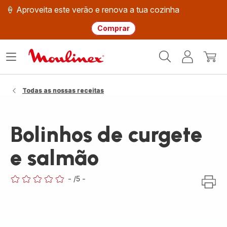
🍦 Aproveita este verão e renova a tua cozinha
Comprar
Página
Abrir
A
O
inicial
o
minha
meu
Moulinex
menu
conta
carri
Todas as nossas receitas
Bolinhos de curgete
e salmão
-
/5
-
ratings.0