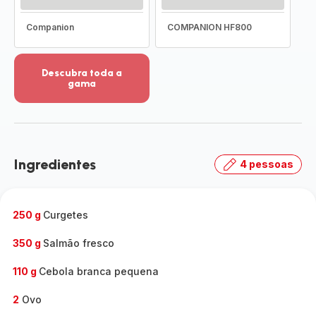
Companion
COMPANION HF800
Descubra toda a
gama
Ver
mais
detalhes
-
Descubra
Ingredientes
4 pessoas
toda
a
gama
-
250 g
Curgetes
350 g
Salmão fresco
110 g
Cebola branca pequena
2
Ovo