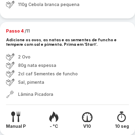
110g Cebola branca pequena
Passo 4
/11
Adicione os ovos, as natas e as sementes de funcho e
tempere com sal e pimenta. Prima em 'Start'.
2 Ovo
80g nata espessa
2cl caf Sementes de funcho
Sal, pimenta
Lâmina Picadora
Manual P
- °C
V10
10 seg