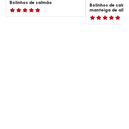
Bolinhos de salmão
Bolinhos de salm
manteiga de alho
ratings.NaN
ratings.NaN