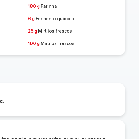
180 g
Farinha
6 g
Fermento químico
25 g
Mirtilos frescos
100 g
Mirtilos frescos
C.
te o iogurte, o açúcar o óleo, os ovos, as raspas e