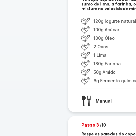
sumo de lima, a farinha, 
misture na velocidade mín
120g Iogurte natura
100g Açúcar
100g Óleo
2 Ovos
1 Lima
180g Farinha
50g Amido
6g Fermento químic
Manual
Passo 3
/10
Raspe as paredes do copo