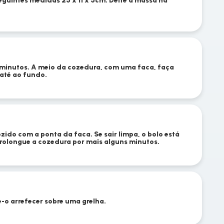
guintes medidas 25 x 11 x 5cm. Deite a massa na
 minutos. A meio da cozedura, com uma faca, faça
 até ao fundo.
ozido com a ponta da faca. Se sair limpa, o bolo está
prolongue a cozedura por mais alguns minutos.
-o arrefecer sobre uma grelha.