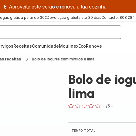
🍦 Aproveita este verão e renova a tua cozinha
regas grátis a partir de 30€
Devolução gratuita até 30 dias
Contacto: 808 284
rviços
Receitas
ComunidadeMoulinex
EcoRenove
as receitas
Bolo de iogurte com mirtilos e lima
Bolo de iog
lima
-
/5
-
ratings.0
TEMPO TOTAL