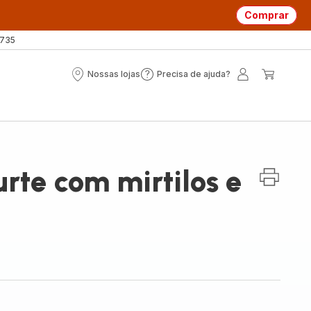
Comprar
 735
Nossas lojas
Precisa de ajuda?
Nossas
Precisa
A
O
lojas
de
minha
meu
ajuda?
conta
carrin
urte com mirtilos e