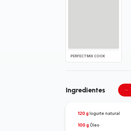
PERFECTMIX COOK
Ingredientes
Re
u
pe
120 g
Iogurte natural
100 g
Óleo