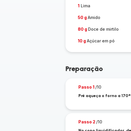
1
Lima
50 g
Amido
80 g
Doce de mirtilo
10 g
Açúcar em pó
Preparação
Passo 1
/10
Pré aqueça o forno a 170°
Passo 2
/10
No copo liquidificador, dei