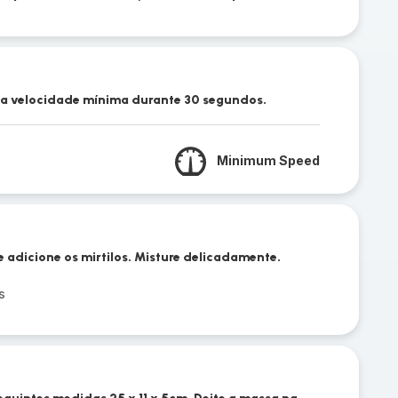
na velocidade mínima durante 30 segundos.
Minimum Speed
 adicione os mirtilos. Misture delicadamente.
s