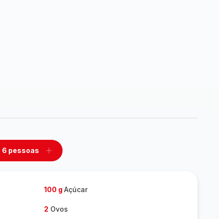
6 pessoas
mover
Adicionar
m
um
ssoas
pessoas
100 g
Açúcar
2
Ovos