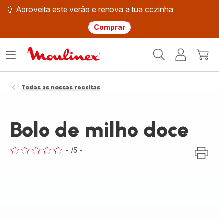
🍦 Aproveita este verão e renova a tua cozinha
Comprar
Página
Abrir
A
O
inicial
o
minha
meu
Moulinex
menu
conta
carri
Todas as nossas receitas
Bolo de milho doce
-
/5
-
ratings.0