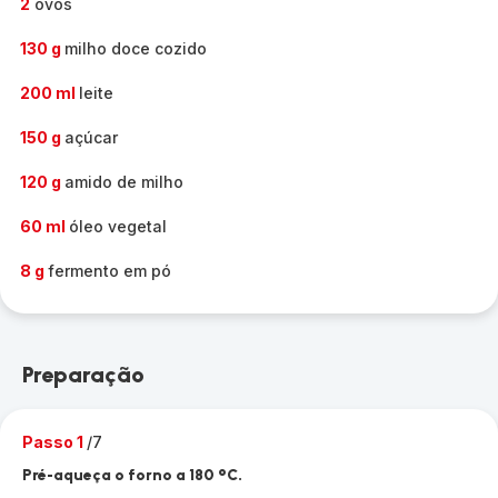
2
ovos
130 g
milho doce cozido
200 ml
leite
150 g
açúcar
120 g
amido de milho
60 ml
óleo vegetal
8 g
fermento em pó
Preparação
Passo 1
/7
Pré-aqueça o forno a 180 °C.