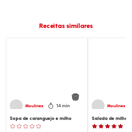
Receitas similares
Sopa
Salada
de
de
caranguejo
milho
e
assado
milho
14 min
Moulinex
Moulinex
Sopa de caranguejo e milho
Salada de milho 
ratings.0
ratings.NaN