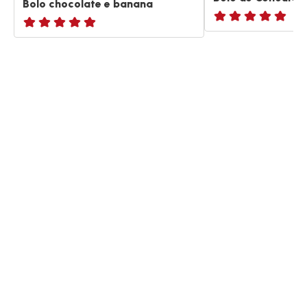
Bolo chocolate e banana
Avaliações
ratings.NaN
de
cinco
estrelas
(média)