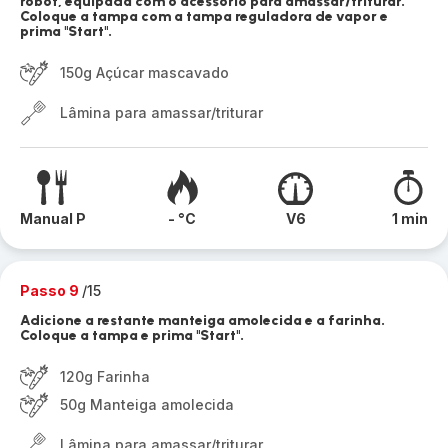
robot, equipada com o acessório para amassar/triturar.
Coloque a tampa com a tampa reguladora de vapor e
prima "Start".
150g Açúcar mascavado
Lâmina para amassar/triturar
Manual P
- °C
V6
1 min
Passo 9
/15
Adicione a restante manteiga amolecida e a farinha.
Coloque a tampa e prima "Start".
120g Farinha
50g Manteiga amolecida
Lâmina para amassar/triturar