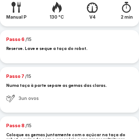
Manual P
130 °C
V4
2 min
Passo 6
/15
Reserve. Lave e seque a taça do robot.
Passo 7
/15
Numa taça à parte separe as gemas das claras.
3un ovos
Passo 8
/15
Coloque as gemas juntamente com o açúcar na taça do