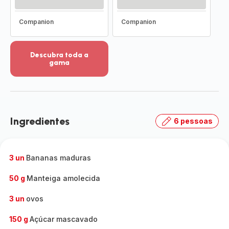
Companion
Companion
Descubra toda a
gama
Ver
mais
detalhes
-
Descubra
Ingredientes
6 pessoas
toda
a
gama
-
3 un
Bananas maduras
50 g
Manteiga amolecida
3 un
ovos
150 g
Açúcar mascavado