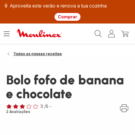
🍦 Aproveita este verão e renova a tua cozinha
Comprar
Página
Abrir
A
O
inicial
o
minha
meu
Moulinex
menu
conta
carri
Todas as nossas receitas
Bolo fofo de banana
e chocolate
3
/5
-
Avaliações
2 Avaliações
de
três
estrelas