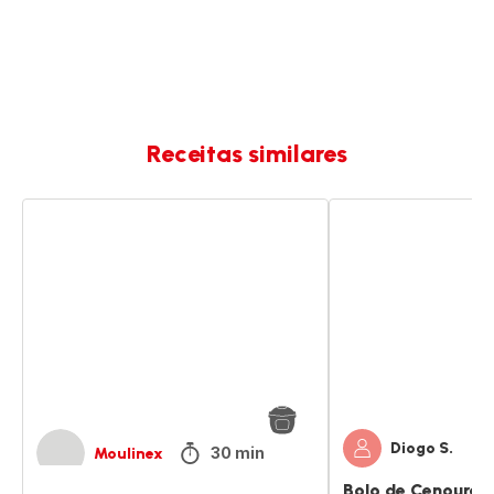
Receitas similares
Bolo
Bolo
chocolate
de
e
Cenoura
banana
fofo
Diogo S.
30 min
Moulinex
Bolo de Cenoura 