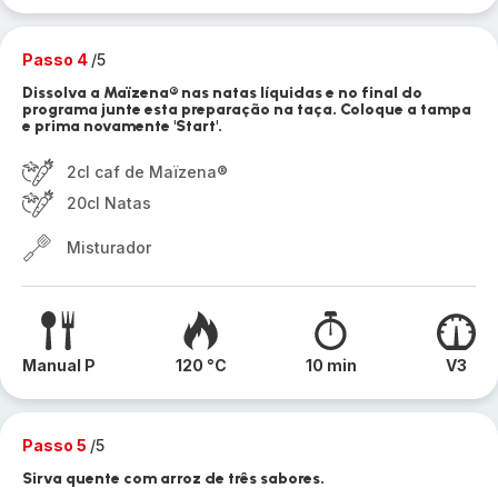
Passo 4
/5
Dissolva a Maïzena® nas natas líquidas e no final do
programa junte esta preparação na taça. Coloque a tampa
e prima novamente 'Start'.
2cl caf de Maïzena®
20cl Natas
Misturador
Manual P
120 °C
10 min
V3
Passo 5
/5
Sirva quente com arroz de três sabores.