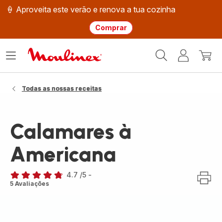
🍦 Aproveita este verão e renova a tua cozinha
Comprar
Página
Abrir
A
O
inicial
o
minha
meu
Moulinex
menu
conta
carri
Todas as nossas receitas
Calamares à
Americana
4.7
/5
-
ratings.4.7
5 Avaliações