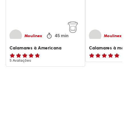
45 min
Moulinex
Moulinex
Calamares à Americana
Calamares à mod
ratings.4.7
5 Avaliações
Avaliações
de
cinco
estrelas
(média)