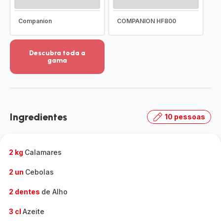
Companion
COMPANION HF800
Descubra toda a
gama
Ver
mais
detalhes
-
Descubra
Ingredientes
10 pessoas
toda
a
gama
-
2 kg
Calamares
2 un
Cebolas
2 dentes
de Alho
3 cl
Azeite