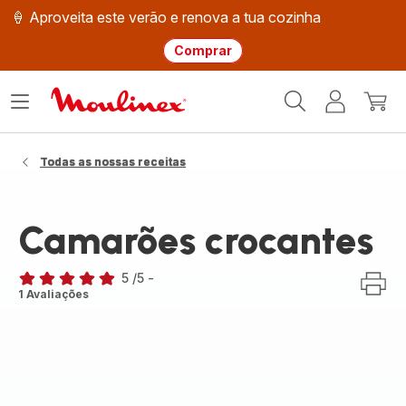
🍦 Aproveita este verão e renova a tua cozinha
Comprar
Página
Abrir
A
O
inicial
o
minha
meu
Moulinex
menu
conta
carri
Todas as nossas receitas
Camarões crocantes
5
/5
-
Avaliações
1 Avaliações
de
cinco
estrelas
(média)