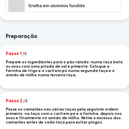
Grelha em alumínio fundido
Preparação
Passo 1
/4
Prepare os ingredientes para o pão ralado: numa taça bata
os ovos com uma pitada de sal e pimenta. Coloque a
farinha de trigo e o caril em pó numa segunda taça e o
amido de milho numa terceira taça.
Passo 2
/4
Passe os camarões nas várias taças pela seguinte ordem:
primeiro, na taça com o caril em pó e a farinha, depois nos
ovos e finalmente no amido de milho. Retire o excesso dos
camarões antes de cada taça para evitar pingos.