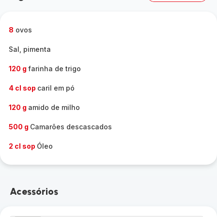
8
ovos
Sal, pimenta
120 g
farinha de trigo
4 cl sop
caril em pó
120 g
amido de milho
500 g
Camarões descascados
2 cl sop
Óleo
Acessórios