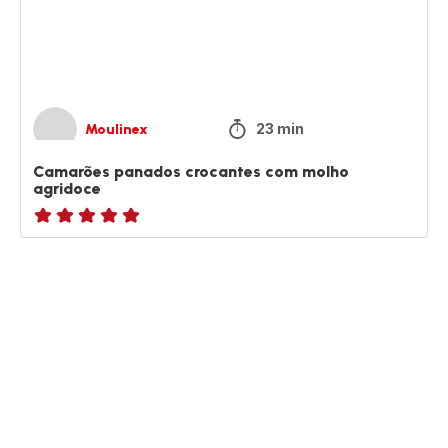
agridoce
23 min
Moulinex
Camarões panados crocantes com molho
agridoce
ratings.NaN