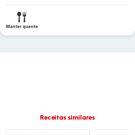
Manter quente
Receitas similares
Couve
Couve