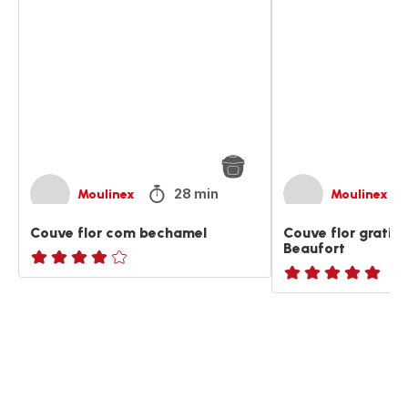
flor
flor
com
gratinada
bechamel
com
queijo
Beaufort
28 min
Moulinex
Moulinex
Couve flor com bechamel
Couve flor gratin
Beaufort
Avaliações
ratings.NaN
de
quatro
estrelas
(média)