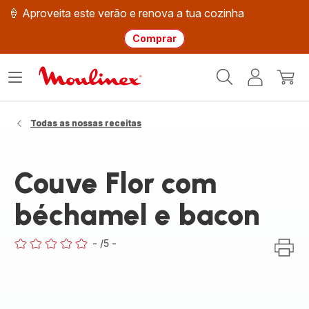
🍦 Aproveita este verão e renova a tua cozinha
Comprar
Página
Abrir
A
O
inicial
o
minha
meu
Moulinex
menu
conta
carri
Todas as nossas receitas
Couve Flor com
béchamel e bacon
-
/5
-
ratings.0