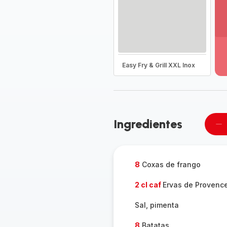
Ve
ma
de
-
Easy Fry & Grill XXL Inox
D
to
a
g
-
Ingredientes
Re
u
pe
8
Coxas de frango
2 cl caf
Ervas de Provenc
Sal, pimenta
8
Batatas