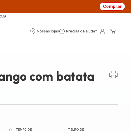
Comprar
 735
Nossas lojas
Precisa de ajuda?
Nossas
Precisa
A
O
lojas
de
minha
meu
ajuda?
conta
carrin
rango com batata
TEMPO DE
TEMPO DE