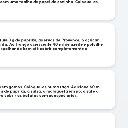
 com uma toalha de papel de cozinha. Coloque-as
ure 3 g de paprika, as ervas de Provence, o açúcar
nta. Ao frango acrescente 40 ml de azeite e polvilhe
espalhando bem até cobrir completamente o
as em gomos. Coloque-os numa taça. Adicione 60 ml
há de paprika, a salsa, a malagueta em pó, o sal e a
a cobrir as batatas com as especiarias.