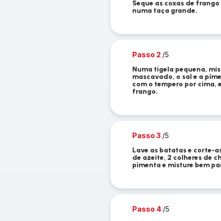
Seque as coxas de frango
numa taça grande.
Passo 2
/5
Numa tigela pequena, mist
mascavado, o sal e a pime
com o tempero por cima, 
frango.
Passo 3
/5
Lave as batatas e corte-
de azeite, 2 colheres de c
pimenta e misture bem par
Passo 4
/5