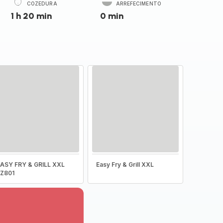
COZEDURA
ARREFECIMENTO
1 h 20 min
0 min
ASY FRY & GRILL XXL
Easy Fry & Grill XXL
EZ801