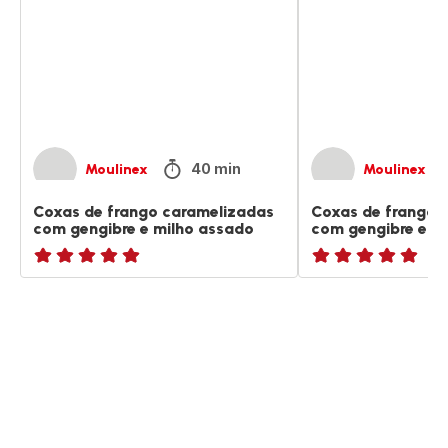
caramelizadas
caramelizadas
com
com
gengibre
gengibre
e
e
milho
milho
assado
40 min
Moulinex
Moulinex
Coxas de frango caramelizadas
Coxas de frango 
com gengibre e milho assado
com gengibre e mi
ratings.NaN
ratings.NaN