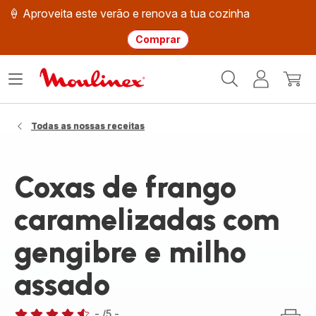
🍦 Aproveita este verão e renova a tua cozinha
Comprar
Página
Abrir
A
O
inicial
o
minha
meu
Moulinex
menu
conta
carri
Todas as nossas receitas
Coxas de frango
caramelizadas com
gengibre e milho
assado
-
/5
-