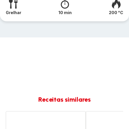
Grelhar
10 min
200 °C
Receitas similares
Coxas
Coxas
de
de
frango
frango