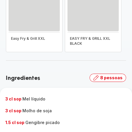
Easy Fry & Grill XXL
EASY FRY & GRILL XXL
BLACK
Ingredientes
8 pessoas
3 cl sop
Mel líquido
3 cl sop
Molho de soja
1.5 cl sop
Gengibre picado