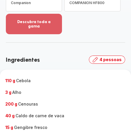
Companion
COMPANION HF800
Descubra toda a
gama
Ver
mais
detalhes
-
Descubra
Ingredientes
4 pessoas
toda
a
gama
-
110 g
Cebola
3 g
Alho
200 g
Cenouras
40 g
Caldo de carne de vaca
15 g
Gengibre fresco