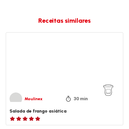
Receitas similares
Salada
de
frango
asiática
30 min
Moulinex
Salada de frango asiática
Avaliações