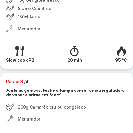
15g Gengibre fresco
8ramo Coentros
150cl Água
Misturador
Slow cook P2
20 min
95 °C
Passo 3
/4
Junte as gambas. Feche a tampa com a tampa reguladora
de vapor e prima em 'Start'.
200g Camarão cru ou congelado
Misturador