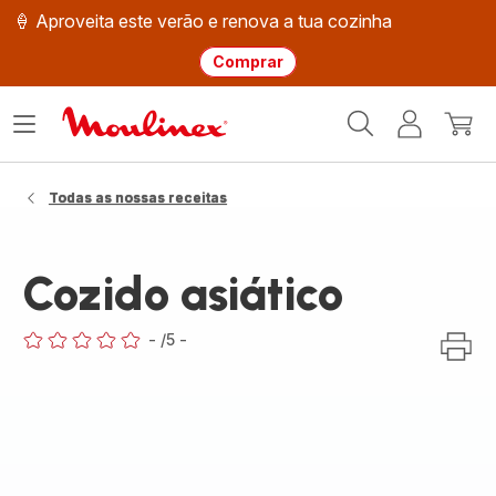
🍦 Aproveita este verão e renova a tua cozinha
Comprar
Página
Abrir
A
O
inicial
o
minha
meu
Moulinex
menu
conta
carri
Todas as nossas receitas
Cozido asiático
-
/5
-
ratings.0