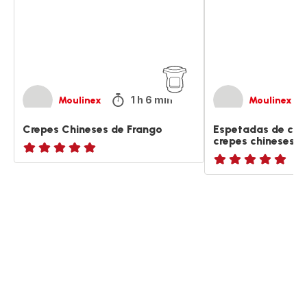
crepes
chineses
vegetarianos
1 h 6 min
Moulinex
Moulinex
Crepes Chineses de Frango
Espetadas de cog
crepes chineses v
ratings.NaN
ratings.NaN