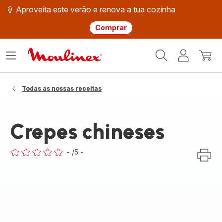
🍦 Aproveita este verão e renova a tua cozinha
Comprar
Página
Abrir
A
O
inicial
o
minha
meu
Moulinex
menu
conta
carri
Todas as nossas receitas
Crepes chineses
-
/5
-
ratings.0