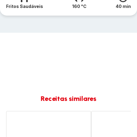
Fritos Saudáveis
160 °C
40 min
Receitas similares
Crepes
Espetadas
Chineses
de
de
cogumelos
Frango
e