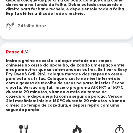
depois coloque-as por cima do pano. Coloque uma colher
de recheio no fundo da folha. Dobre os lados esquerdo e
direito para fechar o recheio, e depois enrole toda a folha.
Repita até ter utilizado todo o recheio.
24folha Arroz
Passo 4
/4
Insira a grelha no cesto, coloque metade dos crepes
chineses no cesto do aparelho, deixando um espaço entre
eles para evitar que se colem uns aos outros. Se tiver a Easy
Fry Oven&Grill 9in1, coloque metade dos crepes no cesto
para batatas fritas. Coloque o cesto no nível intermédio
com a gaveta de recolha de sucos na parte inferior. Feche
a porta. Versão digital: Inicie o programa AIR FRY a 160°C
durante 20 minutos, virando a meio do tempo de
cozedura, e depois repita com a segunda porção. Versão
2in1 mecânica: Inicie a 160°C durante 20 minutos, virando
a meio do tempo de cozedura, e depois repita com uma
segunda porção.