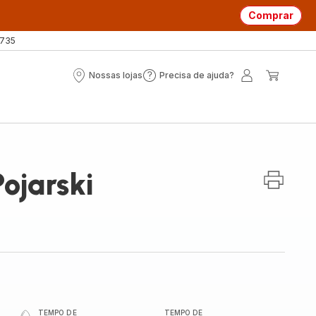
Comprar
 735
Nossas lojas
Precisa de ajuda?
Nossas
Precisa
A
O
lojas
de
minha
meu
ajuda?
conta
carrin
ojarski
TEMPO DE
TEMPO DE