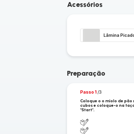
Acessórios
Lâmina Picad
Preparação
Passo 1
/3
Coloque o o miolo de pão 
cubos e coloque-o na taç
"Start".