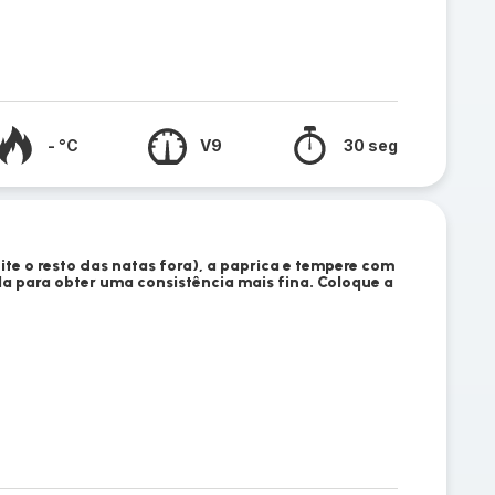
- °C
V9
30 seg
te o resto das natas fora), a paprica e tempere com
la para obter uma consistência mais fina. Coloque a