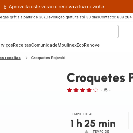
🍦 Aproveita este verão e renova a tua cozinha
regas grátis a partir de 30€
Devolução gratuita até 30 dias
Contacto: 808 284
rviços
Receitas
ComunidadeMoulinex
EcoRenove
as receitas
Croquetes Pojarski
Croquetes P
-
/5
-
Avaliações
de
quatro
estrelas
TEMPO TOTAL
(média)
1 h 25 min
TEMPO DE