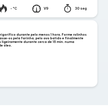
- °C
V9
30 seg
igorífico durante pelo menos 1 hora. Forme rolinhos
sse-os pela farinha, pelo ovo batido e finalmente
s ligeiramente durante cerca de 15 min. numa
e óleo.