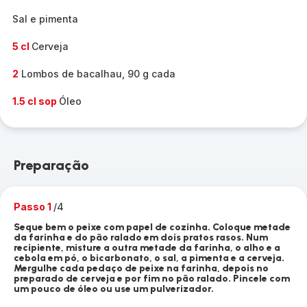
Sal e pimenta
5 cl
Cerveja
2
Lombos de bacalhau, 90 g cada
1.5 cl sop
Óleo
Preparação
Passo 1
/4
Seque bem o peixe com papel de cozinha. Coloque metade
da farinha e do pão ralado em dois pratos rasos. Num
recipiente, misture a outra metade da farinha, o alho e a
cebola em pó, o bicarbonato, o sal, a pimenta e a cerveja.
Mergulhe cada pedaço de peixe na farinha, depois no
preparado de cerveja e por fim no pão ralado. Pincele com
um pouco de óleo ou use um pulverizador.