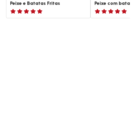
Peixe e Batatas Fritas
Peixe com batatas
ratings.NaN
ratings.NaN