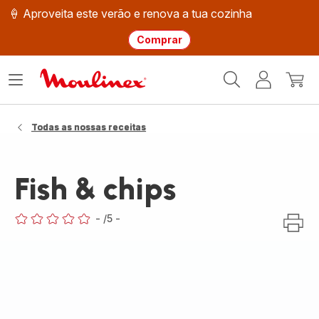
🍦 Aproveita este verão e renova a tua cozinha
Comprar
Página
Abrir
A
O
inicial
o
minha
meu
Moulinex
menu
conta
carri
Todas as nossas receitas
Fish & chips
-
/5
-
ratings.0