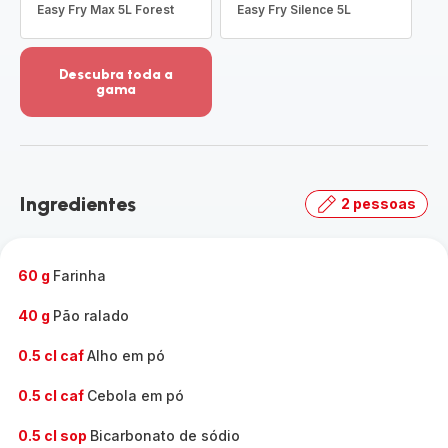
Easy Fry Max 5L Forest
Easy Fry Silence 5L
Descubra toda a
gama
Ver
mais
detalhes
-
Descubra
Ingredientes
2 pessoas
toda
a
gama
-
60 g
Farinha
40 g
Pão ralado
0.5 cl caf
Alho em pó
0.5 cl caf
Cebola em pó
0.5 cl sop
Bicarbonato de sódio