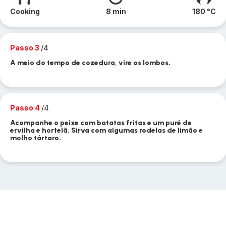
Cooking
8 min
180 °C
Passo 3
/4
A meio do tempo de cozedura, vire os lombos.
Passo 4
/4
Acompanhe o peixe com batatas fritas e um puré de
ervilha e hortelã. Sirva com algumas rodelas de limão e
molho tártaro.