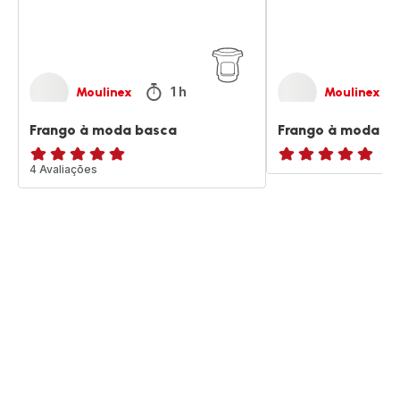
1 h
Moulinex
Moulinex
Frango à moda basca
Frango à moda B
Avaliações
4 Avaliações
ratings.NaN
de
cinco
estrelas
(média)