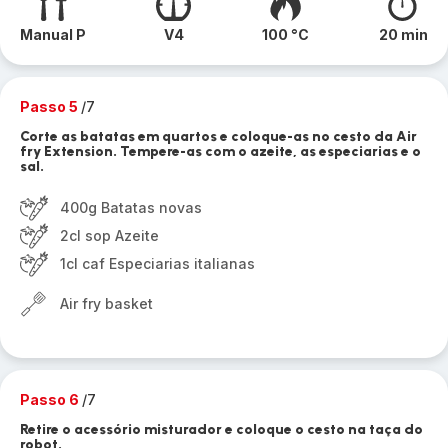
Manual P
V4
100 °C
20 min
Passo 5
/7
Corte as batatas em quartos e coloque-as no cesto da Air
fry Extension. Tempere-as com o azeite, as especiarias e o
sal.
400g Batatas novas
2cl sop Azeite
1cl caf Especiarias italianas
Air fry basket
Passo 6
/7
Retire o acessório misturador e coloque o cesto na taça do
robot.