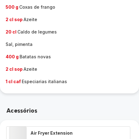
500 g
Coxas de frango
2 cl sop
Azeite
20 cl
Caldo de legumes
Sal, pimenta
400 g
Batatas novas
2 cl sop
Azeite
1 cl caf
Especiarias italianas
Acessórios
Air Fryer Extension