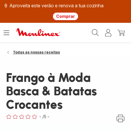
🍦 Aproveita este verão e renova a tua cozinha
Comprar
Página
Abrir
A
O
inicial
o
minha
meu
Moulinex
menu
conta
carri
Todas as nossas receitas
Frango à Moda
Basca & Batatas
Crocantes
-
/5
-
ratings.0