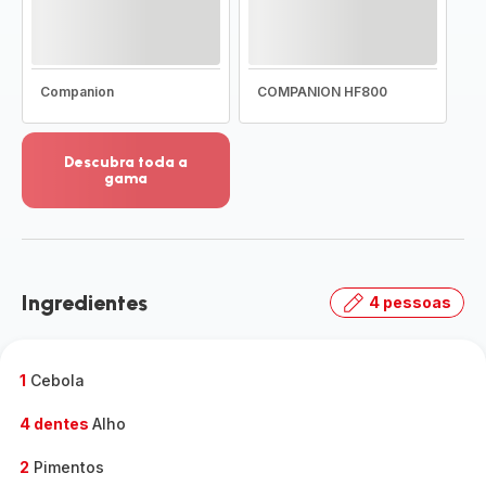
Companion
COMPANION HF800
Descubra toda a
gama
Ver
mais
detalhes
-
Descubra
Ingredientes
4 pessoas
toda
a
gama
-
1
Cebola
4 dentes
Alho
2
Pimentos