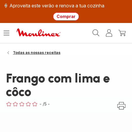
🍦 Aproveita este verão e renova a tua cozinha
Comprar
Página
Abrir
A
O
inicial
o
minha
meu
Moulinex
menu
conta
carri
Todas as nossas receitas
Frango com lima e
côco
-
/5
-
ratings.0