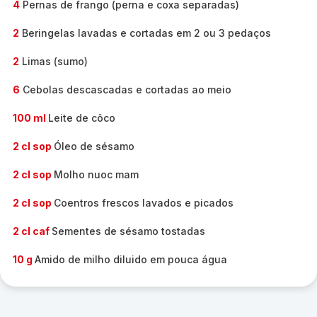
4
Pernas de frango (perna e coxa separadas)
2
Beringelas lavadas e cortadas em 2 ou 3 pedaços
2
Limas (sumo)
6
Cebolas descascadas e cortadas ao meio
100 ml
Leite de côco
2 cl sop
Óleo de sésamo
2 cl sop
Molho nuoc mam
2 cl sop
Coentros frescos lavados e picados
2 cl caf
Sementes de sésamo tostadas
10 g
Amido de milho diluido em pouca água