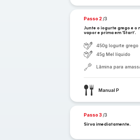
Passo 2
/3
Junte o iogurte grego e o
vapor e prima em 'Start'.
450g Iogurte grego
45g Mel líquido
Lâmina para amassar
Manual P
Passo 3
/3
Sirva imediatamente.