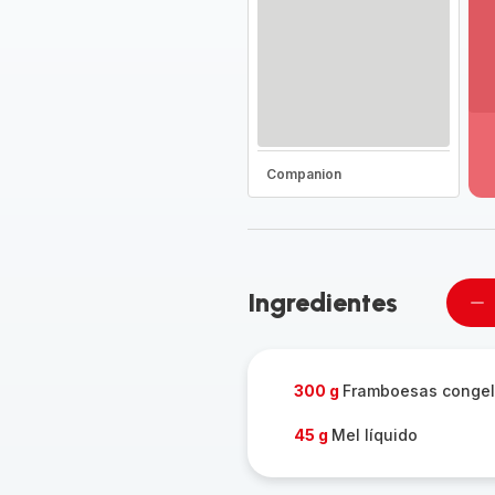
Ve
ma
de
-
Companion
D
to
a
g
-
Ingredientes
Re
u
pe
300 g
Framboesas conge
45 g
Mel líquido