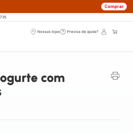
Comprar
 735
Nossas lojas
Precisa de ajuda?
Nossas
Precisa
A
O
lojas
de
minha
meu
ajuda?
conta
carrin
iogurte com
s