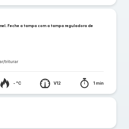
 mel. Feche a tampa com a tampa reguladora de
/triturar
- °C
V12
1 min