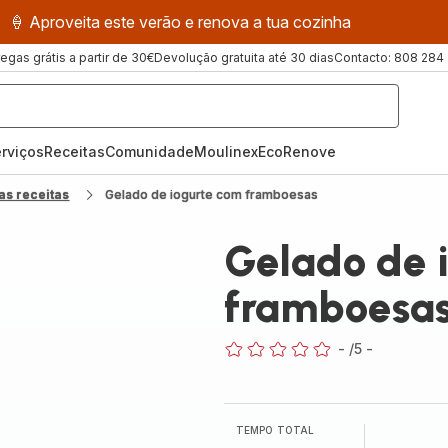
🍦 Aproveita este verão e renova a tua cozinha
regas grátis a partir de 30€
Devolução gratuita até 30 dias
Contacto: 808 284
rviços
Receitas
ComunidadeMoulinex
EcoRenove
as receitas
Gelado de iogurte com framboesas
Gelado de 
framboesa
-
/5
-
ratings.0
TEMPO TOTAL