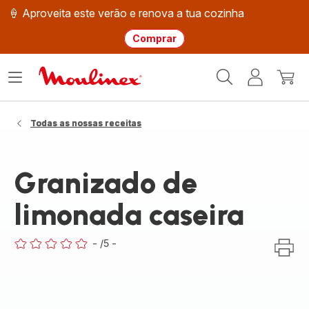
🍦 Aproveita este verão e renova a tua cozinha
Comprar
Página
Abrir
A
O
inicial
o
minha
meu
Moulinex
menu
conta
carri
Todas as nossas receitas
Granizado de
limonada caseira
-
/5
-
ratings.0