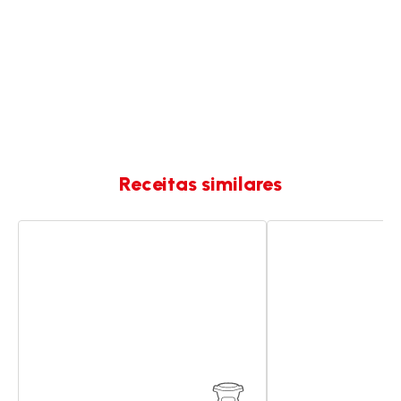
Receitas similares
Limonada
Granizado
de
de
morangos
cola