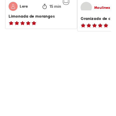
15 min
Lara
Moulinex
Limonada de morangos
Granizado de col
ratings.NaN
ratings.NaN