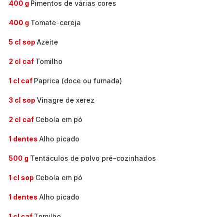
400 g
Pimentos de várias cores
400 g
Tomate-cereja
5 cl sop
Azeite
2 cl caf
Tomilho
1 cl caf
Paprica (doce ou fumada)
3 cl sop
Vinagre de xerez
2 cl caf
Cebola em pó
1 dentes
Alho picado
500 g
Tentáculos de polvo pré-cozinhados
1 cl sop
Cebola em pó
1 dentes
Alho picado
1 cl caf
Tomilho