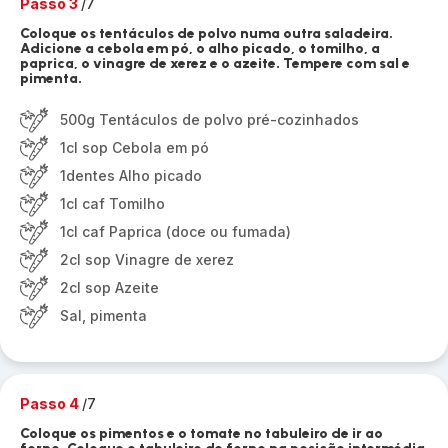
Passo 3
/7
Coloque os tentáculos de polvo numa outra saladeira.
Adicione a cebola em pó, o alho picado, o tomilho, a
paprica, o vinagre de xerez e o azeite. Tempere com sal e
pimenta.
500g Tentáculos de polvo pré-cozinhados
1cl sop Cebola em pó
1dentes Alho picado
1cl caf Tomilho
1cl caf Paprica (doce ou fumada)
2cl sop Vinagre de xerez
2cl sop Azeite
Sal, pimenta
Passo 4
/7
Coloque os pimentos e o tomate no tabuleiro de ir ao