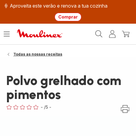
🍦 Aproveita este verão e renova a tua cozinha
Comprar
Página
Abrir
A
O
inicial
o
minha
meu
Moulinex
menu
conta
carri
Todas as nossas receitas
Polvo grelhado com
pimentos
-
/5
-
ratings.0