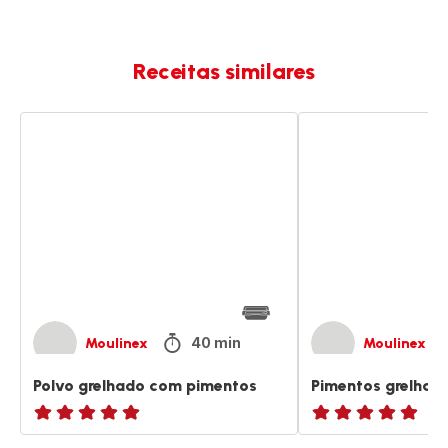
Receitas similares
Polvo
Pimentos
grelhado
grelhados
com
à
pimentos
italiana
40 min
Moulinex
Moulinex
Polvo grelhado com pimentos
Pimentos grelhado
ratings.NaN
ratings.NaN