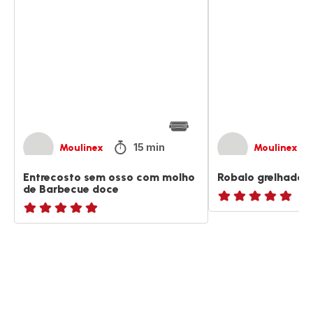
sem
grelhado
osso
com
com
molho
molho
de
Barbecue
doce
15 min
Moulinex
Moulinex
Entrecosto sem osso com molho
Robalo grelhado 
de Barbecue doce
ratings.NaN
ratings.NaN