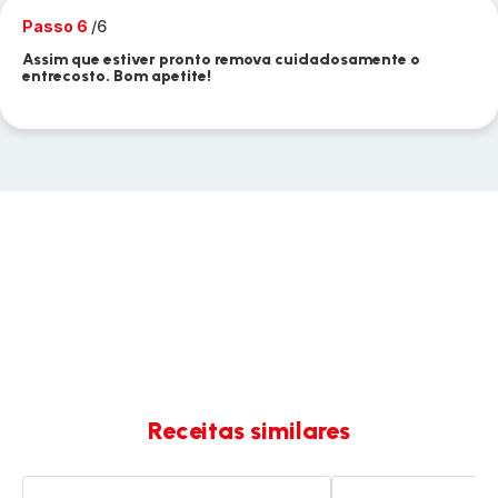
Passo 6
/6
Assim que estiver pronto remova cuidadosamente o
entrecosto. Bom apetite!
Receitas similares
Entrecosto
Robalo