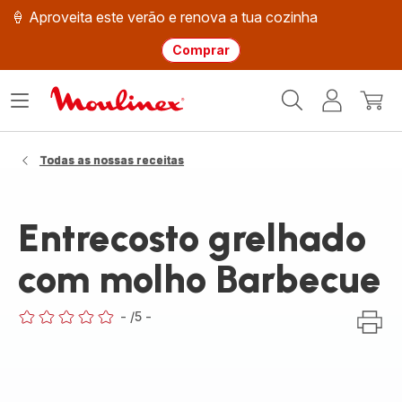
🍦 Aproveita este verão e renova a tua cozinha
Comprar
Página
Abrir
A
O
inicial
o
minha
meu
Moulinex
menu
conta
carri
Todas as nossas receitas
Entrecosto grelhado
com molho Barbecue
-
/5
-
ratings.0