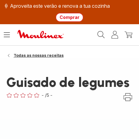
🍦 Aproveita este verão e renova a tua cozinha
Comprar
Página
Abrir
A
O
inicial
o
minha
meu
Moulinex
menu
conta
carri
Todas as nossas receitas
Guisado de legumes
-
/5
-
ratings.0