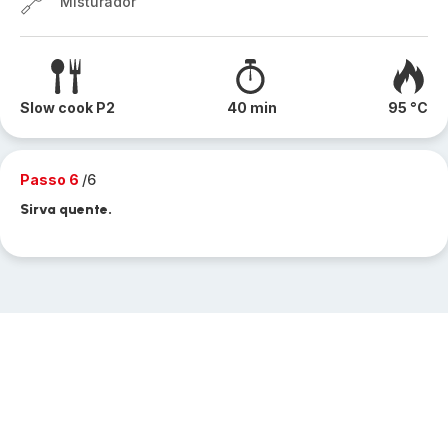
Misturador
Slow cook P2
40 min
95 °C
Passo 6
/6
Sirva quente.