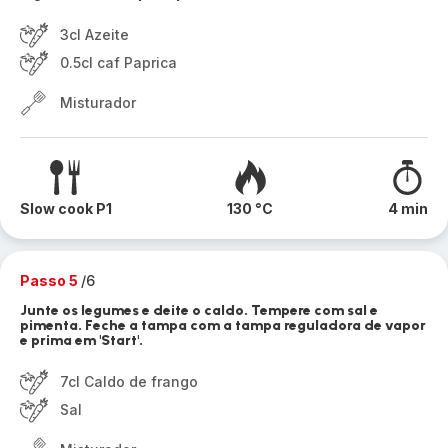
3cl Azeite
0.5cl caf Paprica
Misturador
Slow cook P1
130 °C
4 min
Passo 5
/6
Junte os legumes e deite o caldo. Tempere com sal e
pimenta. Feche a tampa com a tampa reguladora de vapor
e prima em 'Start'.
7cl Caldo de frango
Sal