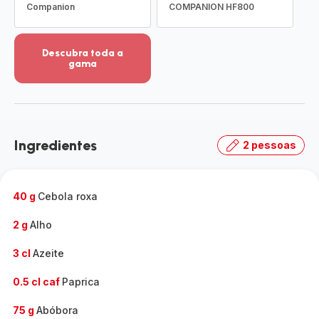
Companion
COMPANION HF800
Descubra toda a
gama
Ver
mais
detalhes
-
Descubra
Ingredientes
2 pessoas
toda
a
gama
-
40 g
Cebola roxa
2 g
Alho
3 cl
Azeite
0.5 cl caf
Paprica
75 g
Abóbora