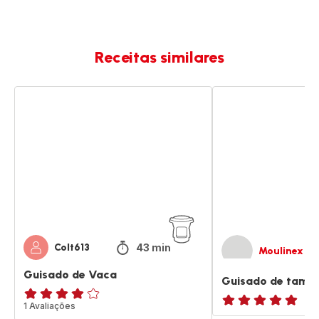
Receitas similares
Guisado
Guisado
de
de
Vaca
tamboril
43 min
Colt613
Moulinex
Guisado de Vaca
Guisado de tambo
Avaliações
1 Avaliações
ratings.NaN