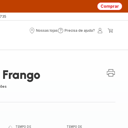
Comprar
 735
Nossas lojas
Precisa de ajuda?
Nossas
Precisa
A
O
lojas
de
minha
meu
ajuda?
conta
carrin
 Frango
ções
TEMPO DE
TEMPO DE