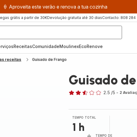
🍦 Aproveita este verão e renova a tua cozinha
regas grátis a partir de 30€
Devolução gratuita até 30 dias
Contacto: 808 284
rviços
Receitas
ComunidadeMoulinex
EcoRenove
as receitas
Guisado de Frango
Guisado de
2.5
/5
-
2 Avalia
ratings.2.5
TEMPO TOTAL
1 h
TEMPO DE