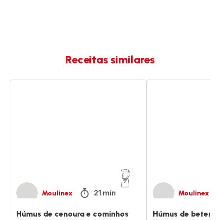
Receitas similares
Húmus
Húmus
de
de
cenoura
beterraba
e
cominhos
21 min
Moulinex
Moulinex
Húmus de cenoura e cominhos
Húmus de beterra