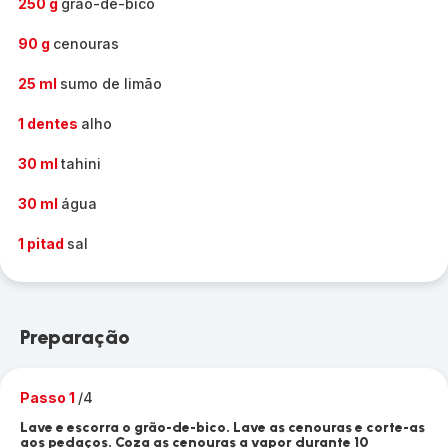
250 g
grão-de-bico
90 g
cenouras
25 ml
sumo de limão
1 dentes
alho
30 ml
tahini
30 ml
água
1 pitad
sal
Preparação
Passo 1
/4
Lave e escorra o grão-de-bico. Lave as cenouras e corte-as
aos pedaços. Coza as cenouras a vapor durante 10