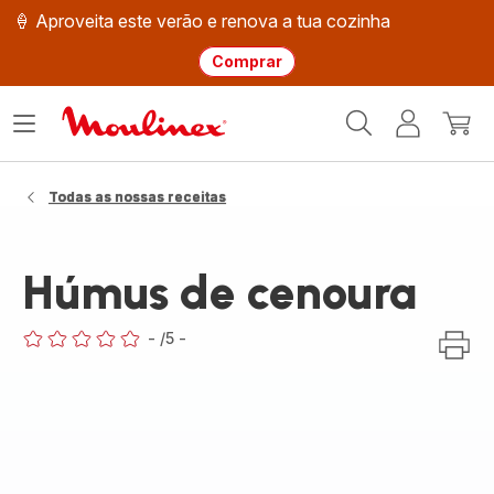
🍦 Aproveita este verão e renova a tua cozinha
Comprar
Página
Abrir
A
O
inicial
o
minha
meu
Moulinex
menu
conta
carri
Todas as nossas receitas
Húmus de cenoura
-
/5
-
ratings.0