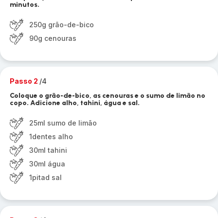
minutos.
250g grão-de-bico
90g cenouras
Passo 2
/4
Coloque o grão-de-bico, as cenouras e o sumo de limão no
copo. Adicione alho, tahini, água e sal.
25ml sumo de limão
1dentes alho
30ml tahini
30ml água
1pitad sal