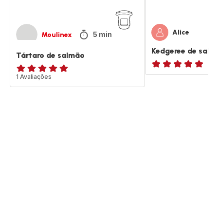
Alice
5 min
Moulinex
Kedgeree de salm
Tártaro de salmão
ratings.NaN
Avaliações
1 Avaliações
de
cinco
estrelas
(média)