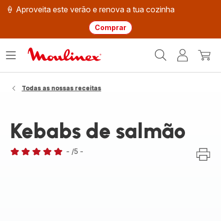
🍦 Aproveita este verão e renova a tua cozinha
Comprar
Página
Abrir
A
O
inicial
o
minha
meu
Moulinex
menu
conta
carri
Todas as nossas receitas
Kebabs de salmão
-
/5
-
Avaliações
de
cinco
estrelas
(média)