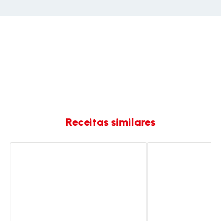
Receitas similares
Tártaro
Kedgeree
de
de
salmão
salmão