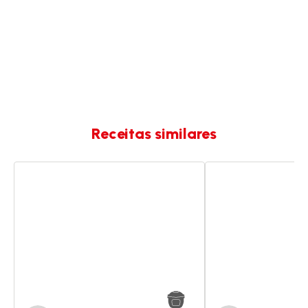
Receitas similares
Mousse
Mousse
de
de
chocolate
chocolate