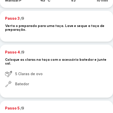
Manual P
45 °C
V3
10 min
Passo 3
/9
Verta o preparado para uma taça. Lave e seque a taça de
preparação.
Passo 4
/9
Coloque as claras na taça com o acessório batedor e junte
sal.
5 Claras de ovo
Batedor
Passo 5
/9