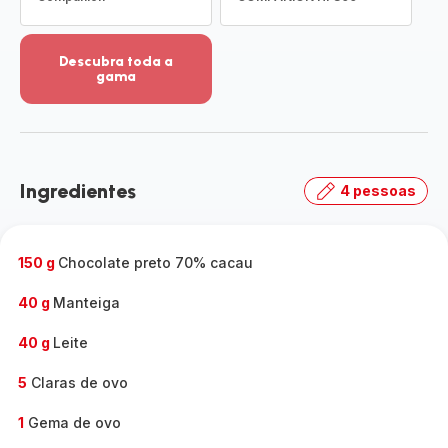
Descubra toda a
gama
Ver
mais
detalhes
-
Descubra
Ingredientes
4 pessoas
toda
a
gama
-
150 g
Chocolate preto 70% cacau
40 g
Manteiga
40 g
Leite
5
Claras de ovo
1
Gema de ovo