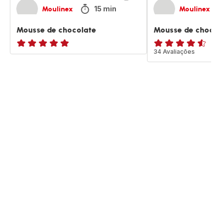
15 min
Moulinex
Moulinex
Mousse de chocolate
Mousse de chocol
ratings.NaN
ratings.4.5
34 Avaliações