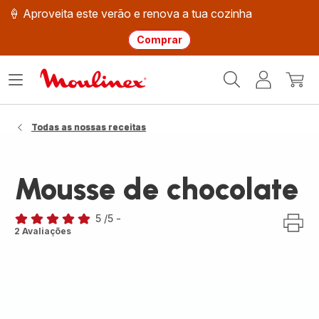
🍦 Aproveita este verão e renova a tua cozinha
Comprar
Página
Abrir
A
O
inicial
o
minha
meu
Moulinex
menu
conta
carri
Todas as nossas receitas
Mousse de chocolate
5
/5
-
Avaliações
2 Avaliações
de
cinco
estrelas
(média)