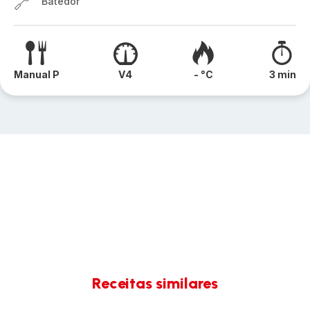
Batedor
Manual P
V4
- °C
3 min
Receitas similares