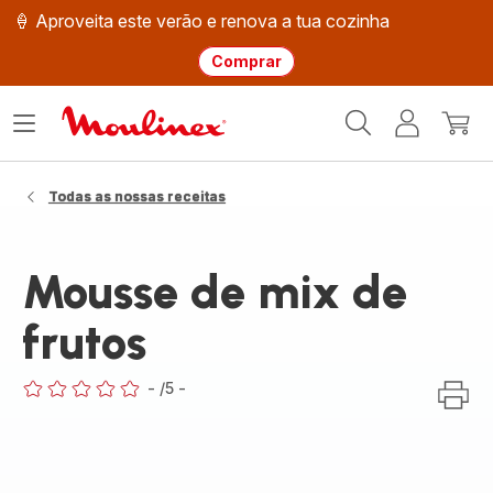
🍦 Aproveita este verão e renova a tua cozinha
Comprar
Página
Abrir
A
O
inicial
o
minha
meu
Moulinex
menu
conta
carri
Todas as nossas receitas
Mousse de mix de
frutos
-
/5
-
ratings.0