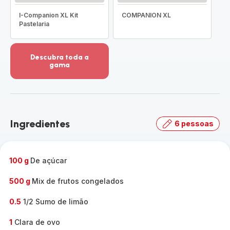
I-Companion XL Kit
COMPANION XL
Pastelaria
Descubra toda a
gama
Ver
mais
detalhes
-
Descubra
Ingredientes
6 pessoas
toda
a
gama
-
100 g
De açúcar
500 g
Mix de frutos congelados
0.5
1/2 Sumo de limão
1
Clara de ovo