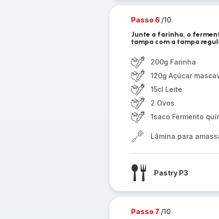
Passo 6
/10
Junte a farinha, o ferment
tampa com a tampa regula
200g Farinha
120g Açúcar masca
15cl Leite
2 Ovos
1saco Fermento quí
Lâmina para amassar
Pastry P3
Passo 7
/10