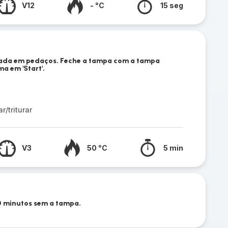
V12
- °C
15 seg
tada em pedaços. Feche a tampa com a tampa
a em 'Start'.
/triturar
V3
50 °C
5 min
10 minutos sem a tampa.