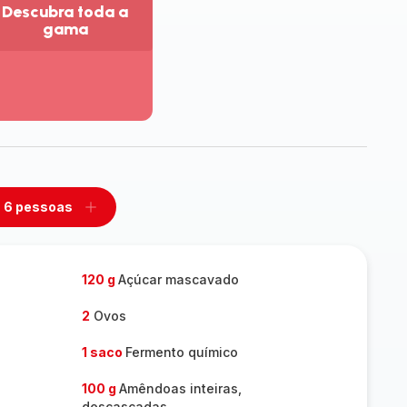
Descubra toda a
gama
r
is
talhes
escubra
da
ama
6 pessoas
mover
Adicionar
m
um
ssoas
pessoas
120 g
Açúcar mascavado
2
Ovos
1 saco
Fermento químico
100 g
Amêndoas inteiras,
descascadas