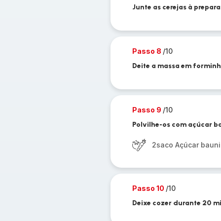
Junte as cerejas à prepar
Passo 8
/10
Deite a massa em forminh
Passo 9
/10
Polvilhe-os com açúcar b
2saco Açúcar baun
Passo 10
/10
Deixe cozer durante 20 min