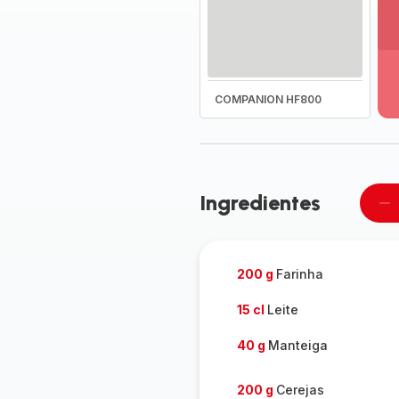
Ve
ma
de
-
COMPANION HF800
D
to
a
g
-
Ingredientes
Re
u
pe
200 g
Farinha
15 cl
Leite
40 g
Manteiga
200 g
Cerejas