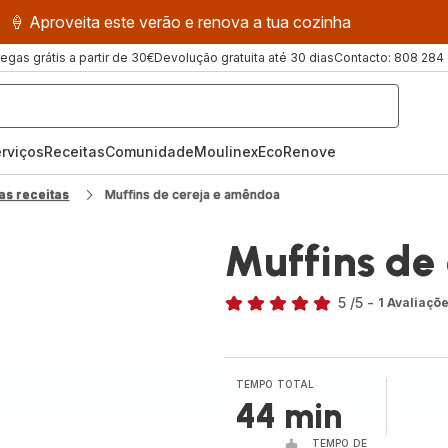
🍦 Aproveita este verão e renova a tua cozinha
regas grátis a partir de 30€
Devolução gratuita até 30 dias
Contacto: 808 284
rviços
Receitas
ComunidadeMoulinex
EcoRenove
as receitas
Muffins de cereja e amêndoa
Muffins de
5
/5
-
1 Avaliaçõ
Avaliações
de
cinco
estrelas
TEMPO TOTAL
(média)
44 min
TEMPO DE