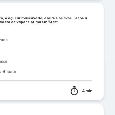
o, o açúcar mascavado, o leite e os ovos. Feche a
dora de vapor e prima em 'Start'.
vado
mico
/triturar
4 min