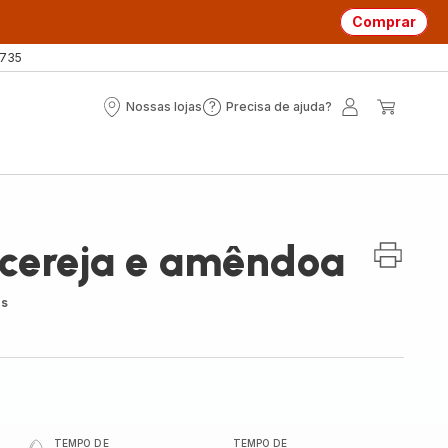
Comprar
 735
Nossas lojas
Precisa de ajuda?
Nossas
Precisa
A
O
lojas
de
minha
meu
ajuda?
conta
carrin
 cereja e amêndoa
es
TEMPO DE
TEMPO DE