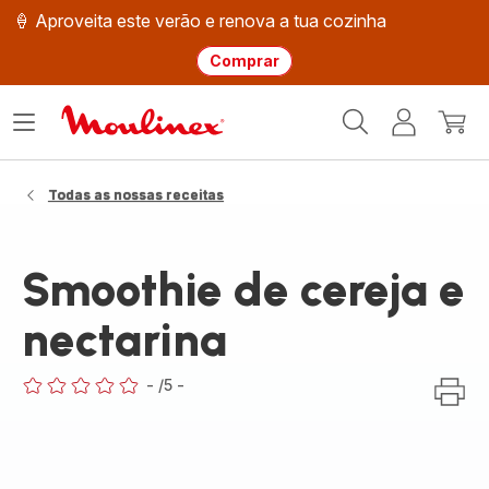
🍦 Aproveita este verão e renova a tua cozinha
Comprar
Página
Abrir
A
O
inicial
o
minha
meu
Moulinex
menu
conta
carri
Todas as nossas receitas
Smoothie de cereja e
nectarina
-
/5
-
ratings.0