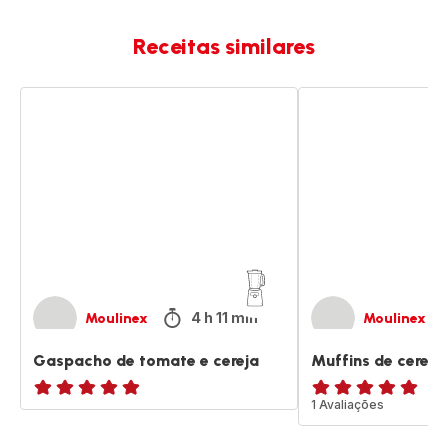
Receitas similares
Gaspacho
Muffins
de
de
tomate
cereja
e
e
cereja
amêndoa
4 h 11 min
Moulinex
Moulinex
Gaspacho de tomate e cereja
Muffins de cerej
ratings.NaN
Avaliações
1 Avaliações
de
cinco