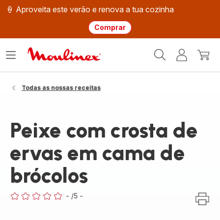
🍦 Aproveita este verão e renova a tua cozinha
Comprar
Página
Abrir
A
O
inicial
o
minha
meu
Moulinex
menu
conta
carri
Todas as nossas receitas
Peixe com crosta de
ervas em cama de
brócolos
-
/5
-
ratings.0