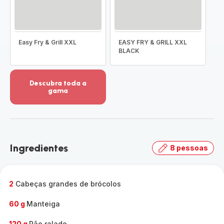
Easy Fry & Grill XXL
EASY FRY & GRILL XXL
BLACK
Descubra toda a
gama
Ver
mais
detalhes
-
Descubra
Ingredientes
8 pessoas
toda
a
gama
-
2
Cabeças grandes de brócolos
60 g
Manteiga
120 g
Pão ralado