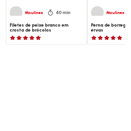
40 min
Moulinex
Moulinex
Filetes de peixe branco em
Perna de borrego
crosta de brócolos
ervas
ratings.NaN
ratings.NaN