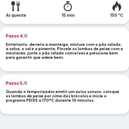
Ar quente
15 min
150 °C
Passo 4
/5
Entretanto, derreta a manteiga, misture com o pão ralado,
a salsa, o sal e a pimenta. Pincele os lombos de peixe com a
mostarda, junte o pão ralado com ervas e pressione bem
para garantir que adere bem.
Passo 5
/5
Quando o temporizador emitir um aviso sonoro. coloque
os lombos de peixe por cima dos brócolos e inicie o
programa PEIXE a 170°C durante 10 minutos.