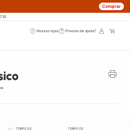
Comprar
 735
Nossas lojas
Precisa de ajuda?
Nossas
Precisa
A
O
lojas
de
minha
meu
ajuda?
conta
carrin
sico
es
TEMPO DE
TEMPO DE