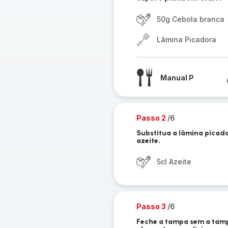
50g Cebola branca
Lâmina Picadora
Manual P
Passo 2
/6
Substitua a lâmina picado
azeite.
5cl Azeite
Passo 3
/6
Feche a tampa sem a tamp