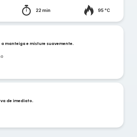
22 min
95 °C
e a manteiga e misture suavemente.
ão
rva de imediato.