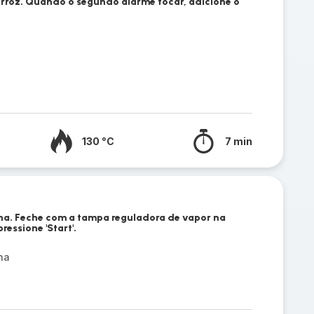
arroz. Quando o segundo alarme tocar, adicione o
130 °C
7 min
nha. Feche com a tampa reguladora de vapor na
ressione 'Start'.
ha