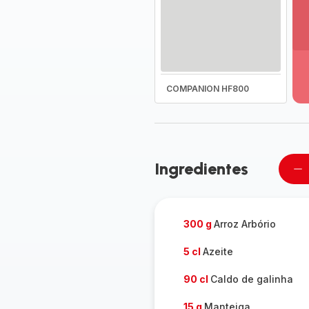
Ve
ma
de
-
COMPANION HF800
D
to
a
g
-
Ingredientes
Re
u
pe
300 g
Arroz Arbório
5 cl
Azeite
90 cl
Caldo de galinha
15 g
Manteiga