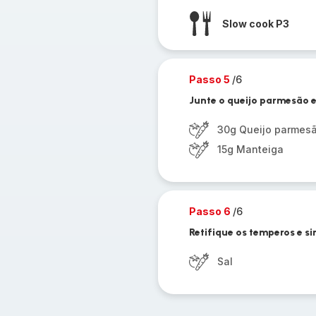
Slow cook P3
Passo 5
/6
Junte o queijo parmesão 
30g Queijo parmes
15g Manteiga
Passo 6
/6
Retifique os temperos e si
Sal