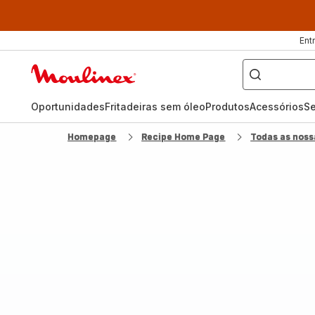
Ent
O
que
Página
pretende
procurar?
inicial
Moulinex
Oportunidades
Fritadeiras sem óleo
Produtos
Acessórios
Se
Homepage
Recipe Home Page
Todas as noss