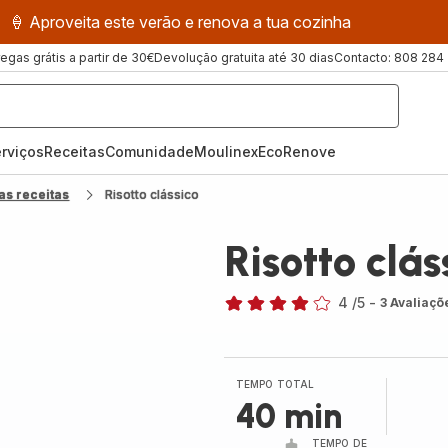
🍦 Aproveita este verão e renova a tua cozinha
regas grátis a partir de 30€
Devolução gratuita até 30 dias
Contacto: 808 284
rviços
Receitas
ComunidadeMoulinex
EcoRenove
as receitas
Risotto clássico
Risotto clás
4
/5
-
3 Avaliaçõ
Avaliações
de
quatro
estrelas
TEMPO TOTAL
(média)
40 min
TEMPO DE