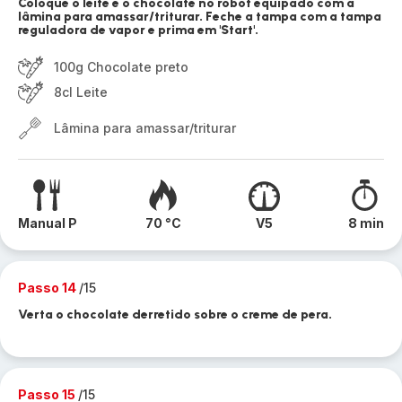
Coloque o leite e o chocolate no robot equipado com a
lâmina para amassar/triturar. Feche a tampa com a tampa
reguladora de vapor e prima em 'Start'.
100g Chocolate preto
8cl Leite
Lâmina para amassar/triturar
Manual P
70 °C
V5
8 min
Passo 14
/15
Verta o chocolate derretido sobre o creme de pera.
Passo 15
/15