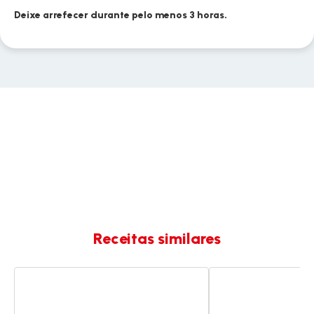
Deixe arrefecer durante pelo menos 3 horas.
Receitas similares
Crumble
Bolo
de
de
pera
chocolate