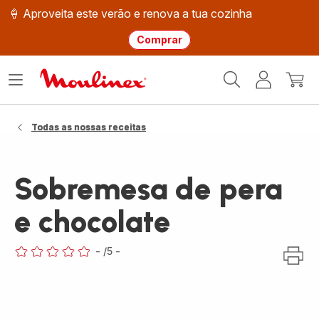
🍦 Aproveita este verão e renova a tua cozinha
Comprar
Página
Abrir
A
O
inicial
o
minha
meu
Moulinex
menu
conta
carri
Todas as nossas receitas
Sobremesa de pera
e chocolate
-
/5
-
ratings.0