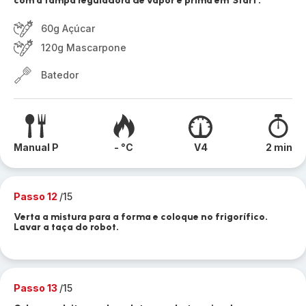
com a tampa reguladora de vapor e prima em 'Start'.
60g Açúcar
120g Mascarpone
Batedor
Manual P
- °C
V4
2 min
Passo 12
/15
Verta a mistura para a forma e coloque no frigorífico.
Lavar a taça do robot.
Passo 13
/15