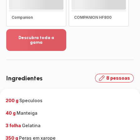
Companion
COMPANION HF800
Descubra toda a
gama
Ver
mais
detalhes
-
Descubra
Ingredientes
8 pessoas
toda
a
gama
-
200 g
Speculoos
40 g
Manteiga
3 folha
Gelatina
350 g
Peras em xarope