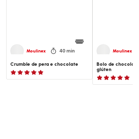
e
e
chocolate
pêra
sem
glúten
40 min
Moulinex
Moulinex
Crumble de pera e chocolate
Bolo de chocolate
glúten
ratings.NaN
ratings.NaN