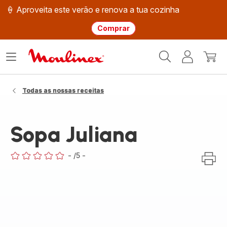
🍦 Aproveita este verão e renova a tua cozinha
Comprar
Página
Abrir
A
O
inicial
o
minha
meu
Moulinex
menu
conta
carri
Todas as nossas receitas
Sopa Juliana
-
/5
-
ratings.0