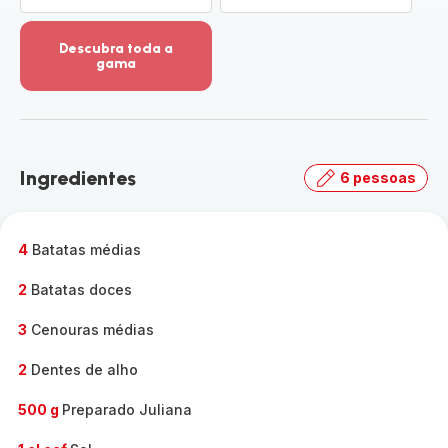
Descubra toda a
gama
Ver
mais
detalhes
-
Descubra
Ingredientes
6 pessoas
toda
a
gama
-
4
Batatas médias
2
Batatas doces
3
Cenouras médias
2
Dentes de alho
500 g
Preparado Juliana