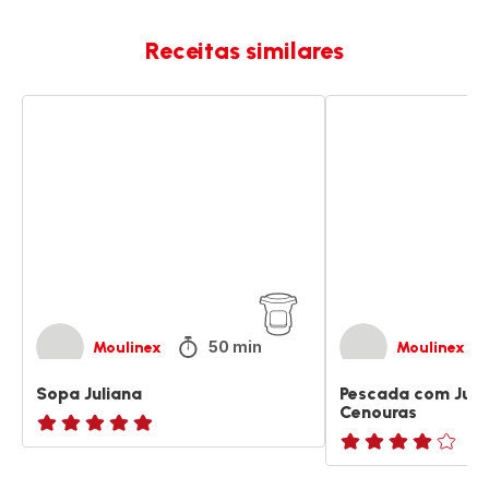
Receitas similares
Sopa
Pescada
Juliana
com
Juliana
de
Cenouras
50 min
Moulinex
Moulinex
Sopa Juliana
Pescada com Juli
Cenouras
ratings.NaN
Avaliações
de