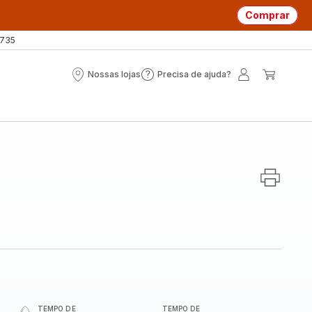
Comprar
 735
Nossas lojas
Precisa de ajuda?
Nossas
Precisa
A
O
lojas
de
minha
meu
ajuda?
conta
carrin
TEMPO DE
TEMPO DE