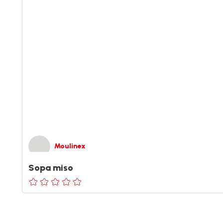
Moulinex
Sopa miso
ratings.0