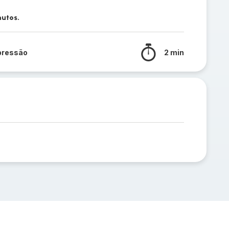
nutos.
pressão
2 min