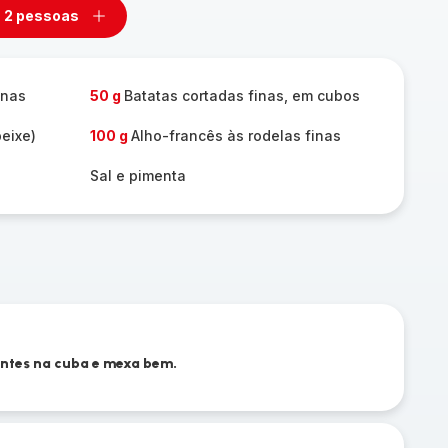
2 pessoas
mover
Adicionar
m
um
ssoas
pessoas
inas
50 g
Batatas cortadas finas, em cubos
peixe)
100 g
Alho-francês às rodelas finas
Sal e pimenta
entes na cuba e mexa bem.