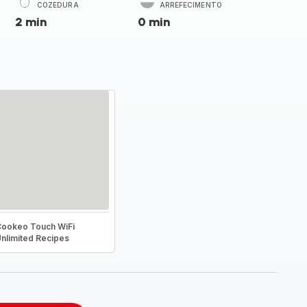
COZEDURA
ARREFECIMENTO
2 min
0 min
ookeo Touch WiFi
nlimited Recipes