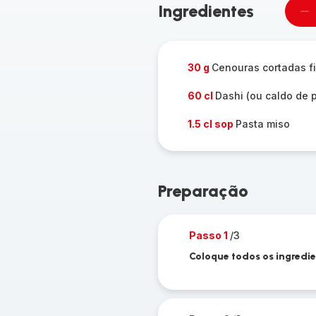
Ingredientes
Re
u
pe
30 g
Cenouras cortadas f
60 cl
Dashi (ou caldo de 
1.5 cl sop
Pasta miso
Preparação
Passo 1
/3
Coloque todos os ingredi