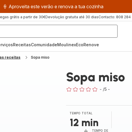
🍦 Aproveita este verão e renova a tua cozinha
regas grátis a partir de 30€
Devolução gratuita até 30 dias
Contacto: 808 284
rviços
Receitas
ComunidadeMoulinex
EcoRenove
as receitas
Sopa miso
Sopa miso
-
/5
-
ratings.0
TEMPO TOTAL
12 min
TEMPO DE