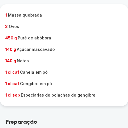
1
Massa quebrada
3
Ovos
450 g
Puré de abóbora
140 g
Açúcar mascavado
140 g
Natas
1 cl caf
Canela em pó
1 cl caf
Gengibre em pó
1 cl sop
Especiarias de bolachas de gengibre
Preparação