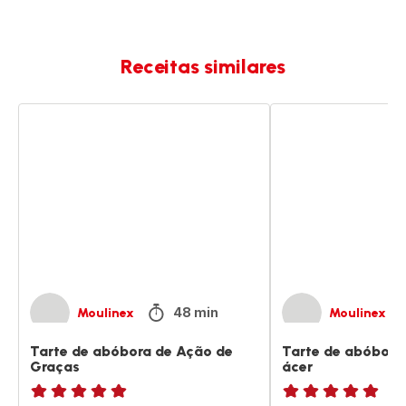
Receitas similares
Tarte
Tarte
de
de
abóbora
abóbora
de
com
Ação
xarope
de
de
Graças
ácer
48 min
Moulinex
Moulinex
Tarte de abóbora de Ação de
Tarte de abóbora
Graças
ácer