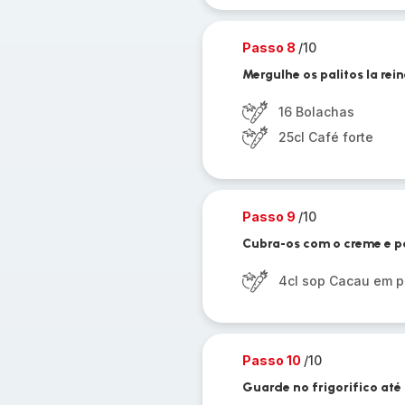
Passo 8
/10
Mergulhe os palitos la re
16 Bolachas
25cl Café forte
Passo 9
/10
Cubra-os com o creme e p
4cl sop Cacau em p
Passo 10
/10
Guarde no frigorifico até