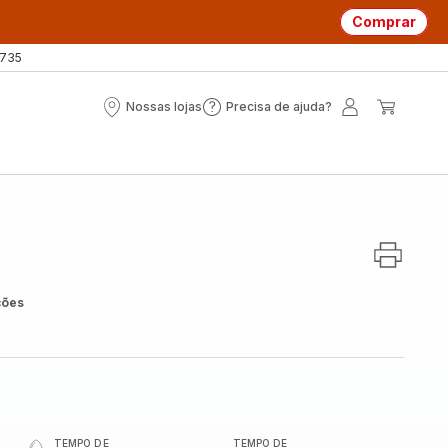
Comprar
 735
Nossas lojas
Precisa de ajuda?
Nossas
Precisa
A
O
lojas
de
minha
meu
ajuda?
conta
carrin
ções
TEMPO DE
TEMPO DE