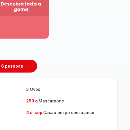
Descubra toda a
gama
r
is
talhes
escubra
da
ama
6 pessoas
mover
Adicionar
m
um
ssoas
pessoas
3
Ovos
250 g
Mascarpone
4 cl sop
Cacau em pó sem açúcar