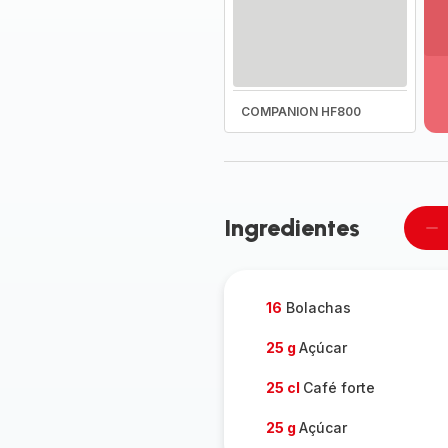
Ve
ma
de
-
COMPANION HF800
D
to
a
g
-
Ingredientes
Re
u
pe
16
Bolachas
25 g
Açúcar
25 cl
Café forte
25 g
Açúcar