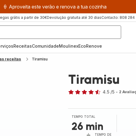
🍦 Aproveita este verão e renova a tua cozinha
regas grátis a partir de 30€
Devolução gratuita até 30 dias
Contacto: 808 284
rviços
Receitas
ComunidadeMoulinex
EcoRenove
as receitas
Tiramisu
Tiramisu
4.5
/5
-
2 Avalia
ratings.4.5
TEMPO TOTAL
26 min
TEMPO DE