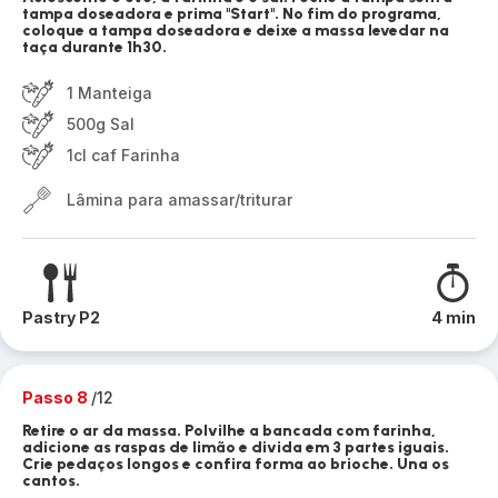
tampa doseadora e prima "Start". No fim do programa,
coloque a tampa doseadora e deixe a massa levedar na
taça durante 1h30.
1 Manteiga
500g Sal
1cl caf Farinha
Lâmina para amassar/triturar
Pastry P2
4 min
Passo 8
/12
Retire o ar da massa. Polvilhe a bancada com farinha,
adicione as raspas de limão e divida em 3 partes iguais.
Crie pedaços longos e confira forma ao brioche. Una os
cantos.