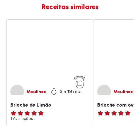
Receitas similares
Brioche
Brioche
de
com
Limão
ovo
3 h 19 min
Moulinex
Moulinex
Brioche de Limão
Brioche com ovo
Avaliações
1 Avaliações
ratings.NaN
de
cinco
estrelas