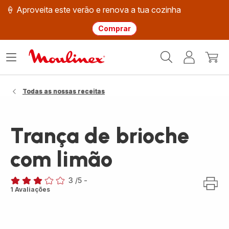
🍦 Aproveita este verão e renova a tua cozinha
Comprar
Página
Abrir
A
O
inicial
o
minha
meu
Moulinex
menu
conta
carri
Todas as nossas receitas
Trança de brioche
com limão
3
/5
-
Avaliações
1 Avaliações
de
três
estrelas