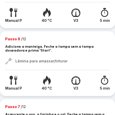
Manual P
40 °C
V3
5 min
Passo 6
/12
Adicione a manteiga. Feche a tampa sem a tampa
doseadora e prima "Start".
Lâmina para amassar/triturar
Manual P
40 °C
V3
5 min
Passo 7
/12
Acrescente o ovo, a farinha e o sal. Feche a tampa sem a