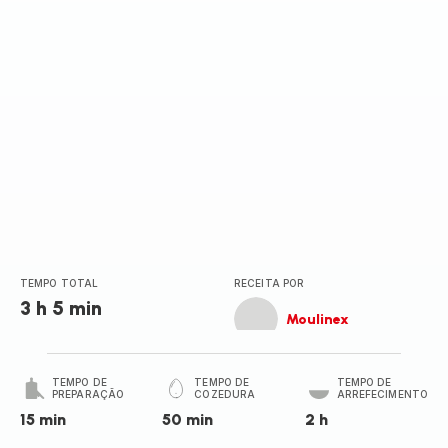
(média)
TEMPO TOTAL
RECEITA POR
3 h 5 min
Moulinex
TEMPO DE
TEMPO DE
TEMPO DE
PREPARAÇÃO
COZEDURA
ARREFECIMENTO
15 min
50 min
2 h