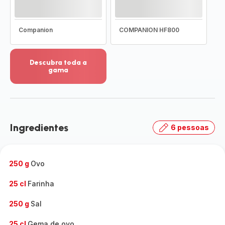
Companion
COMPANION HF800
Descubra toda a
gama
Ver
mais
detalhes
-
Descubra
Ingredientes
6 pessoas
toda
a
gama
-
250 g
Ovo
25 cl
Farinha
250 g
Sal
25 cl
Gema de ovo