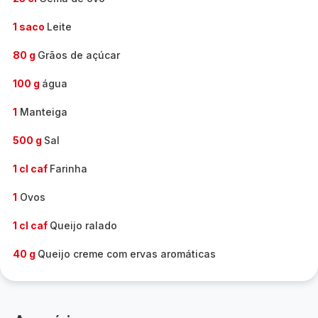
1 saco
Leite
80 g
Grãos de açúcar
100 g
água
1
Manteiga
500 g
Sal
1 cl caf
Farinha
1
Ovos
1 cl caf
Queijo ralado
40 g
Queijo creme com ervas aromáticas