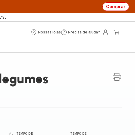
Comprar
 735
Nossas lojas
Precisa de ajuda?
Nossas
Precisa
A
O
lojas
de
minha
meu
ajuda?
conta
carrin
 legumes
TEMPO DE
TEMPO DE