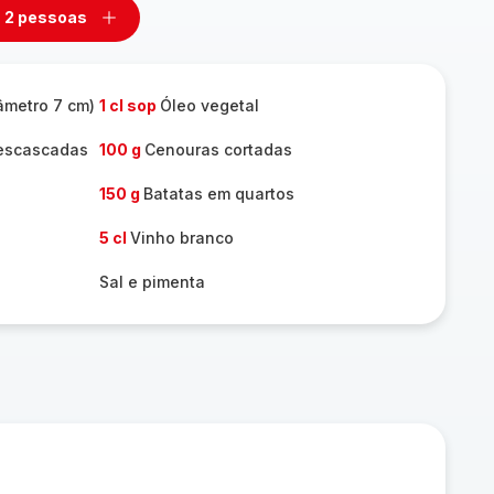
2 pessoas
mover
Adicionar
m
um
ssoas
pessoas
âmetro 7 cm)
1 cl sop
Óleo vegetal
descascadas
100 g
Cenouras cortadas
150 g
Batatas em quartos
5 cl
Vinho branco
Sal e pimenta