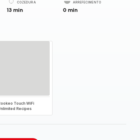
COZEDURA
ARREFECIMENTO
13 min
0 min
ookeo Touch WiFi
nlimited Recipes