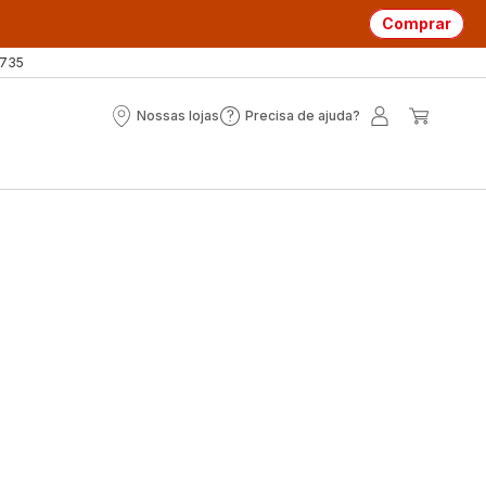
Comprar
 735
Nossas lojas
Precisa de ajuda?
Nossas
Precisa
A
O
lojas
de
minha
meu
ajuda?
conta
carrin