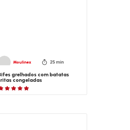
tatas
tas
ngeladas
25 min
Moulinex
Bifes grelhados com batatas
fritas congeladas
atings.NaN
o
nana