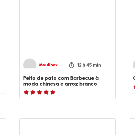
com
Barbecue
à
moda
chinesa
e
arroz
branco
12 h 45 min
Moulinex
Peito de pato com Barbecue à
moda chinesa e arroz branco
r
ratings.NaN
Halloumi
Bi
e
gr
falafel
c