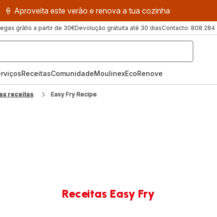
🍦 Aproveita este verão e renova a tua cozinha
regas grátis a partir de 30€
Devolução gratuita até 30 dias
Contacto: 808 284
rviços
Receitas
ComunidadeMoulinex
EcoRenove
as receitas
Easy Fry Recipe
Receitas Easy Fry