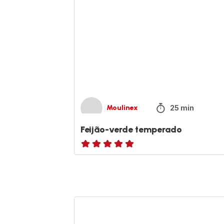
25 min
Moulinex
Feijão-verde temperado
ratings.NaN
Camarões
com
mel,