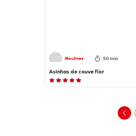
50 min
Moulinex
Asinhas de couve flor
ratings.NaN
navig