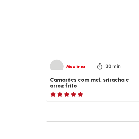
sriracha
e
arroz
frito
30 min
Moulinex
Camarões com mel, sriracha e
arroz frito
ratings.NaN
Fruta
desidratada