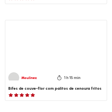
ratings.NaN
Bifes
de
couve-
flor
com
palitos
de
cenoura
fritos
1 h 15 min
Moulinex
Bifes de couve-flor com palitos de cenoura fritos
ratings.NaN