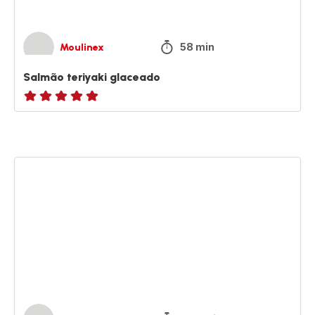
58 min
Moulinex
Salmão teriyaki glaceado
ratings.NaN
Chamuças
de
legumes