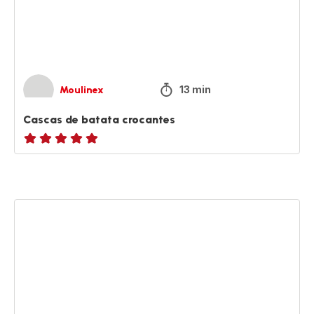
13 min
Moulinex
Cascas de batata crocantes
ratings.NaN
Salmão
teriyaki
glaceado