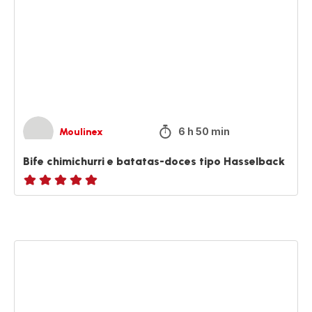
e
batatas-
doces
tipo
Hasselback
6 h 50 min
Moulinex
Bife chimichurri e batatas-doces tipo Hasselback
ratings.NaN
Cascas
de
batata
crocantes