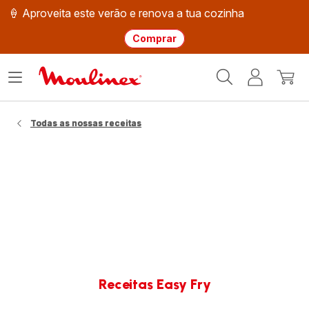
🍦 Aproveita este verão e renova a tua cozinha
Comprar
Página
Abrir
A
O
inicial
o
minha
meu
Moulinex
menu
conta
carri
Todas as nossas receitas
Receitas Easy Fry