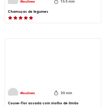
1 h 5 min
Moulinex
Chamuças de legumes
ratings.NaN
Couve-
flor
assada
com
molho
de
limão
30 min
Moulinex
Couve-flor assada com molho de limão