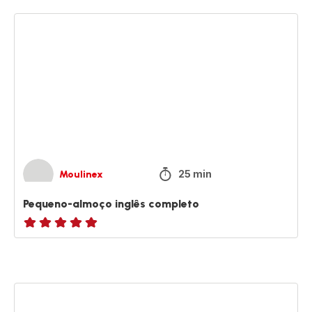
Pequeno-
almoço
inglês
completo
25 min
Moulinex
Pequeno-almoço inglês completo
ratings.NaN
Bife
chimichurri