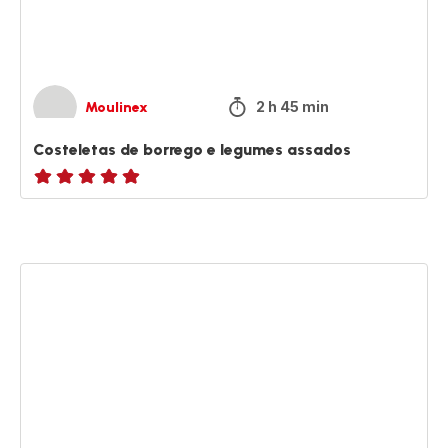
2 h 45 min
Moulinex
Costeletas de borrego e legumes assados
ratings.NaN
Abóbora
assada