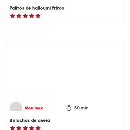
Palitos de halloumi fritos
ratings.NaN
Bolachas
de
aveia
50 min
Moulinex
Bolachas de aveia