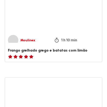
e
batatas
com
limão
1 h 10 min
Moulinex
Frango grelhado grego e batatas com limão
ratings.NaN
Costeletas
de
borrego
e
legumes
assados