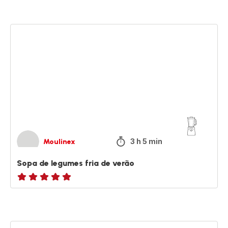
Sopa
de
legumes
fria
de
verão
3 h 5 min
Moulinex
Sopa de legumes fria de verão
ratings.NaN
Gaspacho