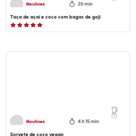
20 min
Moulinex
Taça de açaí e coco com bagas de goji
ratings.NaN
Sorvete
de
coco
vegan
4 h 15 min
Moulinex
Sorvete de coco vegan