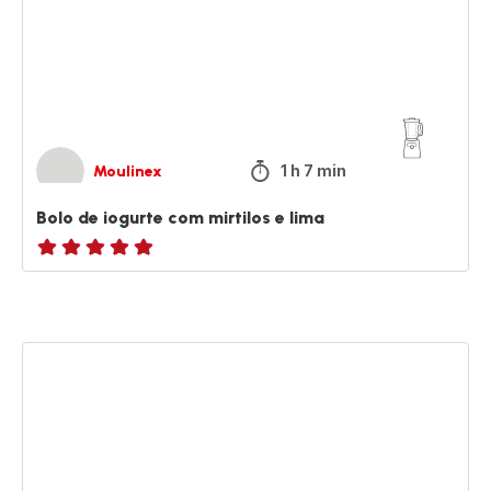
mirtilos
e
lima
1 h 7 min
Moulinex
Bolo de iogurte com mirtilos e lima
ratings.NaN
Bolo
de
banana
&
pepitas
de
chocolate