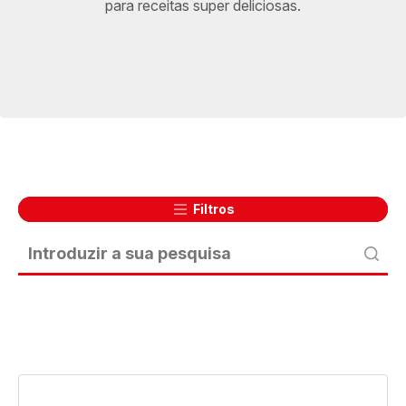
para receitas super deliciosas.
Filtros
Sopa
de