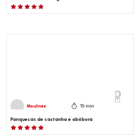
ratings.NaN
Panquecas
de
castanha
e
abóbora
15 min
Moulinex
Panquecas de castanha e abóbora
ratings.NaN