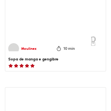
manga
e
gengibre
10 min
Moulinex
Sopa de manga e gengibre
ratings.NaN
Sopa
de
tomate
com
ovo