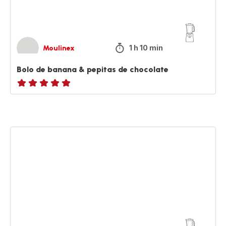
1 h 10 min
Moulinex
Bolo de banana & pepitas de chocolate
ratings.NaN
Pudim
brasileiro
de
leite
condensado