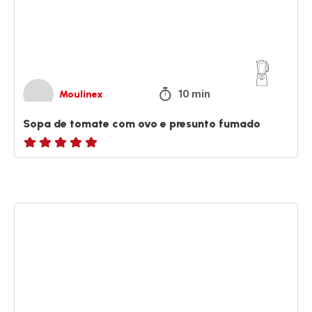
e
presunto
fumado
10 min
Moulinex
Sopa de tomate com ovo e presunto fumado
ratings.NaN
Gaspacho
de
aipo
e
maçã
verde