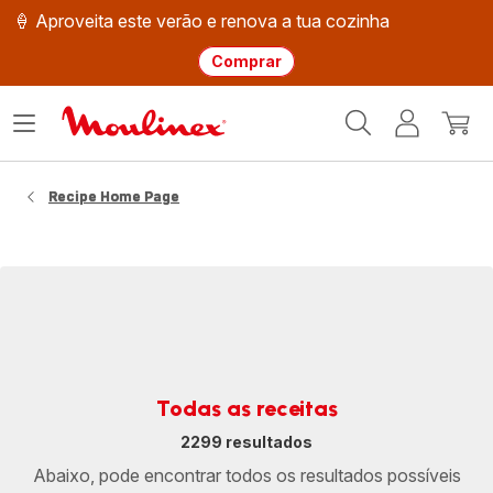
🍦 Aproveita este verão e renova a tua cozinha
Comprar
Página
Abrir
A
O
inicial
o
minha
meu
Moulinex
menu
conta
carri
Recipe Home Page
Todas as receitas
2299 resultados
Abaixo, pode encontrar todos os resultados possíveis