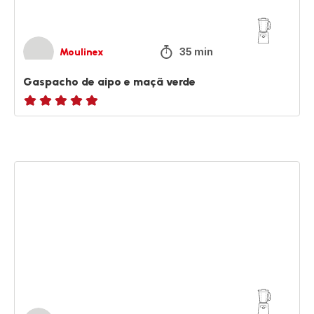
35 min
Moulinex
Gaspacho de aipo e maçã verde
ratings.NaN
Taça
de
açaí
e
coco
com
bagas
de
goji