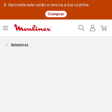
🍦 Aproveita este verão e renova a tua cozinha
Comprar
Página
Abrir
A
O
inicial
o
minha
meu
Moulinex
menu
conta
carri
Batedeiras