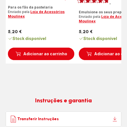
ratings.2.6
A
-
ratings.4.7
Para os fãs da pastelaria
Enviado pela
Loja de Acessórios
Emulsione os seus prepar
Moulinex
Enviado pela
Loja de Acess
Moulinex
5,20 €
5,20 €
Preço
Preço
Stock disponível
Stock disponível
Adicionar ao carrinho
Adicionar ao ca
Instruções e garantia
Transferir Instruções