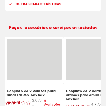
OUTRAS CARACTERÍSTICAS
Peças, acessórios e serviços associados
Conjunto de 2 varetas para
Conjunto de 2 varas d
amassar MS-652462
arames para emulsion
Classificação
652463
Classificação
2.6
/5
5
4.7
/5
Avaliações
-
7