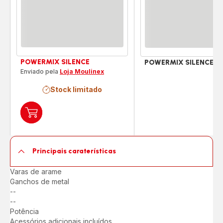
POWERMIX SILENCE
POWERMIX SILENCE
Enviado pela
Loja Moulinex
Stock limitado
Adicionar
ao
carrinho
POWERMIX
Principais caraterísticas
SILENCE
Varas de arame
Ganchos de metal
--
Não
--
disponível
Não
Potência
disponível
Acessórios adicionais incluídos