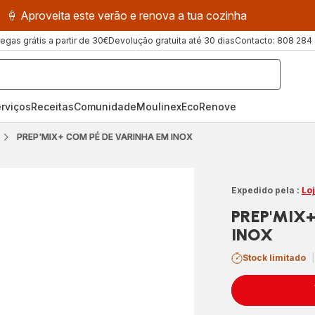
🍦 Aproveita este verão e renova a tua cozinha
regas grátis a partir de 30€
Devolução gratuita até 30 dias
Contacto: 808 284
rviços
Receitas
ComunidadeMoulinex
EcoRenove
PREP'MIX+ COM PÉ DE VARINHA EM INOX
Expedido pela :
Lo
PREP'MIX
INOX
Stock limitado
|