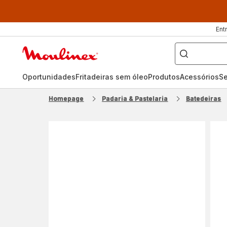
Ent
O
que
Página
pretende
procurar?
inicial
Moulinex
Oportunidades
Fritadeiras sem óleo
Produtos
Acessórios
Se
Homepage
Padaria & Pastelaria
Batedeiras