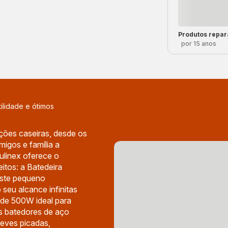
Produtos repar
por 15 anos
ilidade e ótimos
ões caseiras, desde os
migos e família a
ulinex oferece o
eitos: a Batedeira
Este pequeno
 seu alcance infinitas
 de 500W ideal para
s batedores de aço
leves picadas,