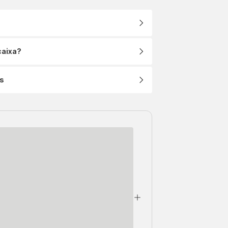
caixa?
s