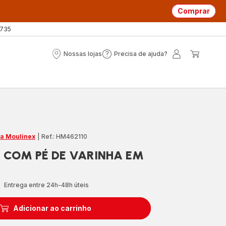
Comprar
 735
Nossas lojas
Precisa de ajuda?
Nossas
Precisa
A
O
lojas
de
minha
meu
ajuda?
conta
carrin
ja Moulinex
|
Ref.: HM462110
+ COM PÉ DE VARINHA EM
Entrega entre 24h-48h úteis
Adicionar ao carrinho