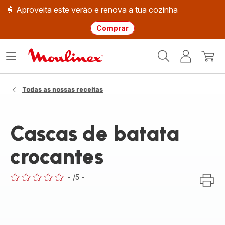
🍦 Aproveita este verão e renova a tua cozinha
Comprar
Página
Abrir
A
O
inicial
o
minha
meu
Moulinex
menu
conta
carri
Todas as nossas receitas
Cascas de batata
crocantes
-
/5
-
ratings.0