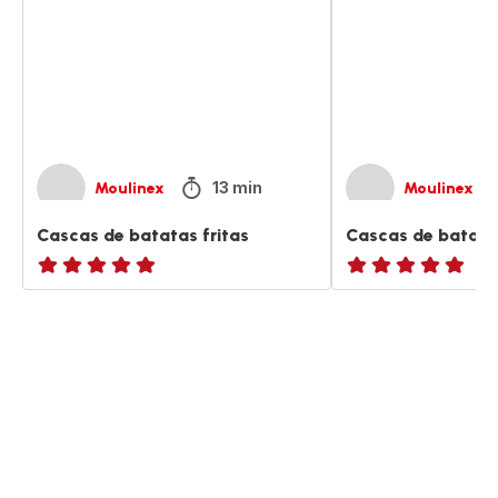
fritas
fritas
13 min
Moulinex
Moulinex
Cascas de batatas fritas
Cascas de batatas
ratings.NaN
ratings.NaN